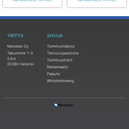
YRITYS
SIVUJA
Mekalasi Oy
Toimitusmaksut
Takomotie 1–3
Tietosuojaseloste
2.krs
Toimitusehdot
00380 Helsinki
Reklamaatio
Palaute
Whistleblowing