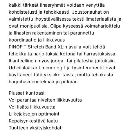
kaikki tärkeät lihasryhmät voidaan venyttää
kohdistetusti ja tehokkaasti. Joustonauhat on
valmistettu ihoystävällisestä tekstiilimateriaalista ja
ovat monipuolisia. Olipa kyseessä voimaharjoittelu
ja lihasten rakentaminen tai parannettu
koordinaatio ja liikkuvuus
PINOFIT Stretch Band XL:n avulla voit tehdä
tehokkaita harjoituksia kotona tai harrastuksissa.
Ihanteellinen myös jooga- tai pilatesharjoituksiin.
Urheilulääkärit, neurologit ja fysioterapeutit ovat
käyttäneet tätä yksinkertaista, mutta tehokasta
harjoitusmenetelmää jo pitkään.
Plussat kuntoasi:
Voi parantaa nivelten liikkuvuutta
Voi lisätä liikkuvuutta
Liikejaksojen optimointi
Repäisynkestävä laatu
Tuotteen yksityiskohdat: