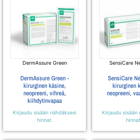
DermAssure Green
SensiCare N
DermAssure Green -
SensiCare Ne
kirurginen käsine,
kirurginen 
neopreeni, vihreä,
neopreeni, va
kiihdytinvapaa
Kirjaudu sisään nähdäksesi
Kirjaudu sisään
hinnat.
hinnat