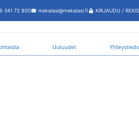
9 341 72 800
mekalasi@mekalasi.fi
KIRJAUDU / REKI
ohtaista
Uutuudet
Yhteystiedo