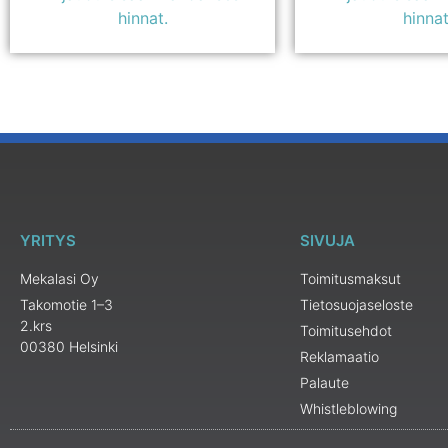
hinnat.
hinnat
YRITYS
SIVUJA
Mekalasi Oy
Toimitusmaksut
Takomotie 1–3
Tietosuojaseloste
2.krs
Toimitusehdot
00380 Helsinki
Reklamaatio
Palaute
Whistleblowing