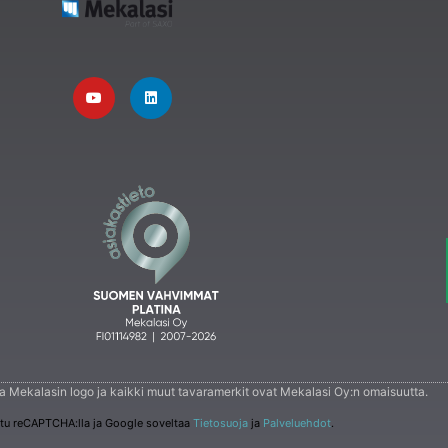
 ja Mekalasin logo ja kaikki muut tavaramerkit ovat Mekalasi Oy:n omaisuutta.
ttu reCAPTCHA:lla ja Google soveltaa
Tietosuoja
ja
Palveluehdot
.