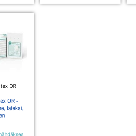
atex OR
tex OR -
e, lateksi,
en
 nähdäksesi