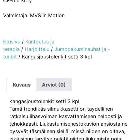
CE-merkitty
Valmistaja: MVS in Motion
Etusivu
/
Kuntoutus ja
terapia
/
Harjoittelu
/
Jumppakuminauhat ja -
tuubit
/ Kangasjoustolenkit setti 3 kpl
Kuvaus
Arviot (0)
Kangasjoustolenkit setti 3 kpl
Tämä trendikäs silmukkasetti on täydellinen
ratkaisu lihasvoiman kasvattamiseen helposti ja
tehokkaasti. Liukastumisenestokuvion ansiosta ne
pysyvät täsmälleen siellä, missä niiden on oltava,
eikä sinun tarvitse pelätä niiden liukumista pois.