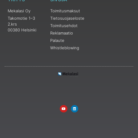
Mekalasi Oy
Toimitusmaksut
Takomotie 1–3
Tietosuojaseloste
2.krs
Toimitusehdot
00380 Helsinki
Reklamaatio
Palaute
Whistleblowing