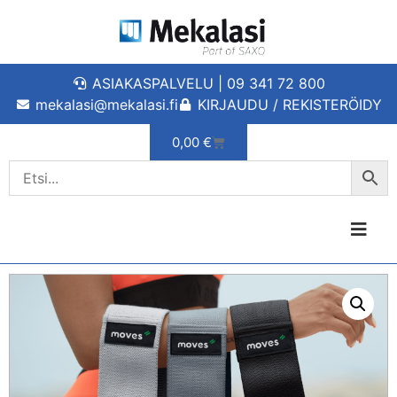
ASIAKASPALVELU | 09 341 72 800
mekalasi@mekalasi.fi
KIRJAUDU / REKISTERÖIDY
0,00
€