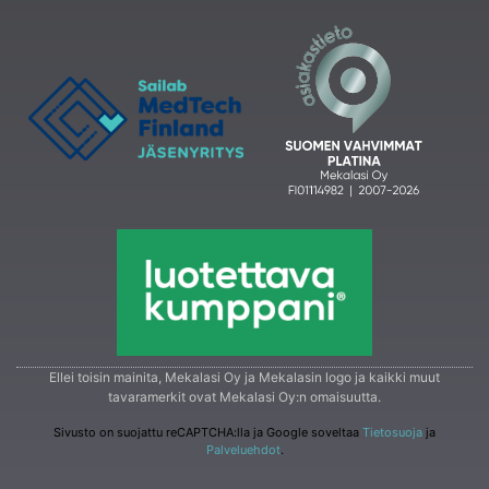
Ellei toisin mainita, Mekalasi Oy ja Mekalasin logo ja kaikki muut
tavaramerkit ovat Mekalasi Oy:n omaisuutta.
Sivusto on suojattu reCAPTCHA:lla ja Google soveltaa
Tietosuoja
ja
Palveluehdot
.