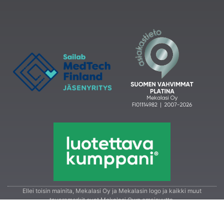
Ellei toisin mainita, Mekalasi Oy ja Mekalasin logo ja kaikki muut
tavaramerkit ovat Mekalasi Oy:n omaisuutta.
Sivusto on suojattu reCAPTCHA:lla ja Google soveltaa
Tietosuoja
ja
Palveluehdot
.