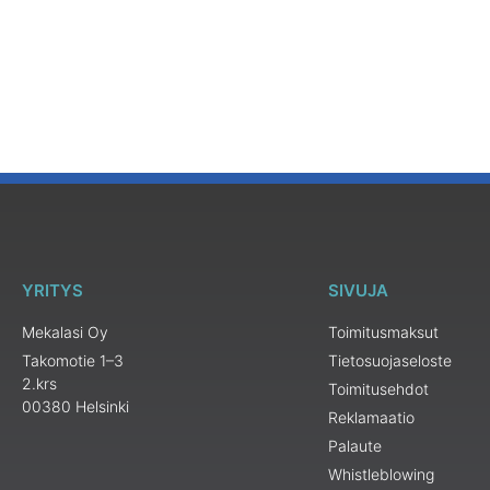
YRITYS
SIVUJA
Mekalasi Oy
Toimitusmaksut
Takomotie 1–3
Tietosuojaseloste
2.krs
Toimitusehdot
00380 Helsinki
Reklamaatio
Palaute
Whistleblowing