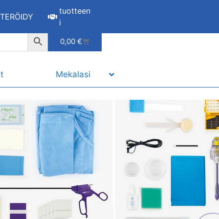
tuotteen
STERÖIDY
i
0,00
€
t
Mekalasi