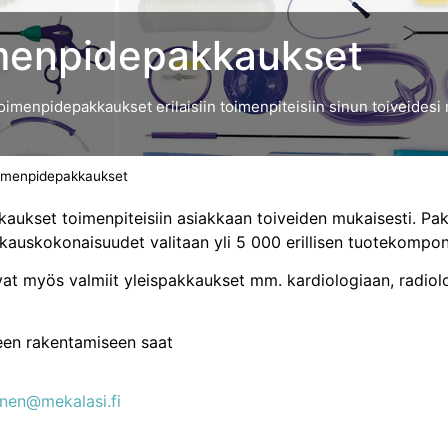
oimenpidepakkaukset
toimenpidepakkaukset erilaisiin toimenpiteisiin sinun toiveides
toimenpidepakkaukset
kkaukset toimenpiteisiin asiakkaan toiveiden mukaisesti. 
kkauskokonaisuudet valitaan yli 5 000 erillisen tuotekompon
 myös valmiit yleispakkaukset mm. kardiologiaan, radiologiaa
een rakentamiseen saat
inen@mekalasi.fi