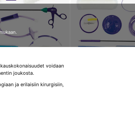
i mukaan.
Pakkauskokonaisuudet voidaan
entin joukosta.
n ja erilaisiin kirurgisiin,