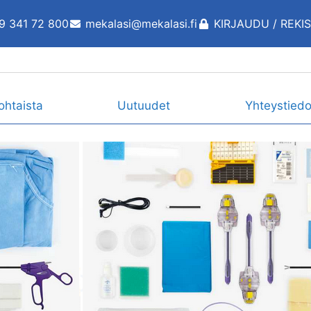
9 341 72 800
mekalasi@mekalasi.fi
KIRJAUDU / REKI
ohtaista
Uutuudet
Yhteystiedo