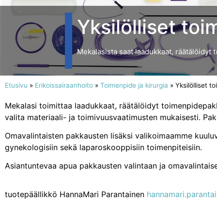
Yksilölliset t
Mekalasista saat laadukkaat, räätälöidyt 
Etusivu
»
Erikoissairaanhoito
»
Toimenpide ja kirurgia
»
Yksilölliset 
Mekalasi toimittaa laadukkaat, räätälöidyt toimenpidepa
valita materiaali- ja toimivuusvaatimusten mukaisesti. Pa
Omavalintaisten pakkausten lisäksi valikoimaamme kuuluvat
gynekologisiin sekä laparoskooppisiin toimenpiteisiin.
Asiantuntevaa apua pakkausten valintaan ja omavalintais
tuotepäällikkö HannaMari Parantainen
hannamari.paranta