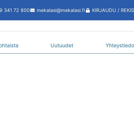
9 341 72 800
mekalasi@mekalasi.fi
KIRJAUDU / REKI
ohtaista
Uutuudet
Yhteystiedo