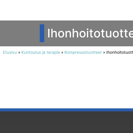
Ihonhoitotuott
Etusivu
»
Kuntoutus ja terapia
»
Kompressiotuotteet
»
Ihonhoitotuot