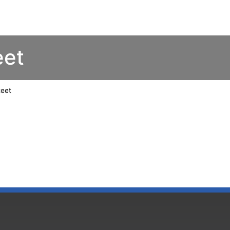
eet
teet