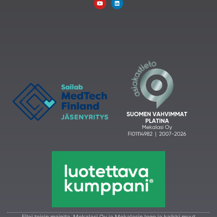
Ellei toisin mainita, Mekalasi Oy ja Mekalasin logo ja kaikki muut