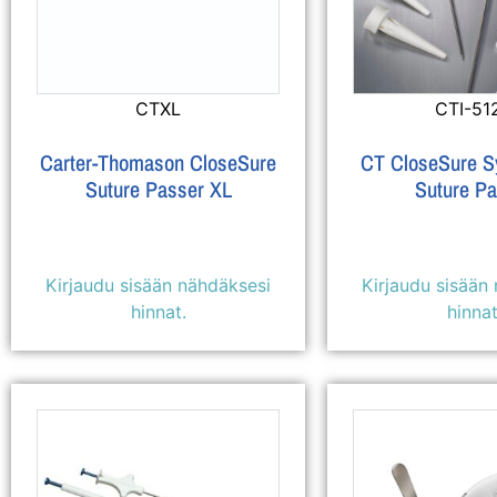
CTXL
CTI-51
Carter-Thomason CloseSure
CT CloseSure Sy
Suture Passer XL
Suture P
Kirjaudu sisään nähdäksesi
Kirjaudu sisään
hinnat.
hinnat