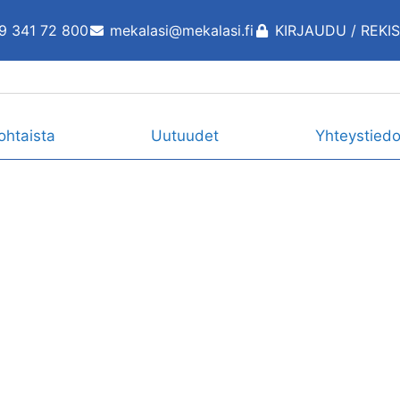
9 341 72 800
mekalasi@mekalasi.fi
KIRJAUDU / REKI
ohtaista
Uutuudet
Yhteystiedo