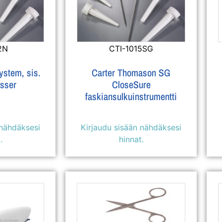
2N
CTI-1015SG
stem, sis.
Carter Thomason SG
asser
CloseSure
faskiansulkuinstrumentti
 nähdäksesi
Kirjaudu sisään nähdäksesi
.
hinnat.