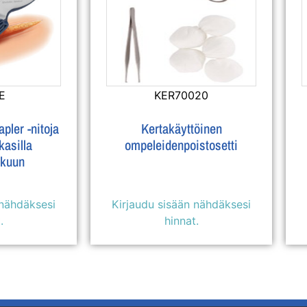
E
KER70020
ler -nitoja
Kertakäyttöinen
kasilla
ompeleidenpoistosetti
lkuun
 nähdäksesi
Kirjaudu sisään nähdäksesi
.
hinnat.