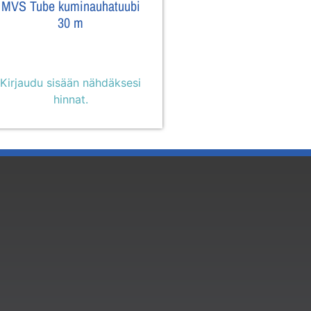
MVS Tube kuminauhatuubi
30 m
Kirjaudu sisään nähdäksesi
hinnat.