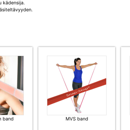
 kädensija.
äsiteltävyyden.
h band
MVS band