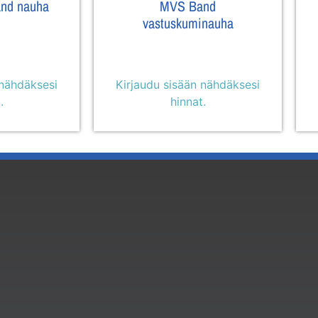
and nauha
MVS Band
vastuskuminauha
 nähdäksesi
Kirjaudu sisään nähdäksesi
.
hinnat.