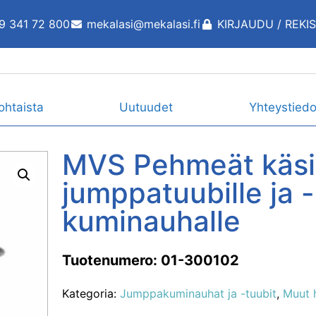
9 341 72 800
mekalasi@mekalasi.fi
KIRJAUDU / REKI
ohtaista
Uutuudet
Yhteystiedo
MVS Pehmeät käsi
jumppatuubille ja -
kuminauhalle
Tuotenumero: 01-300102
Kategoria:
Jumppakuminauhat ja -tuubit
,
Muut h