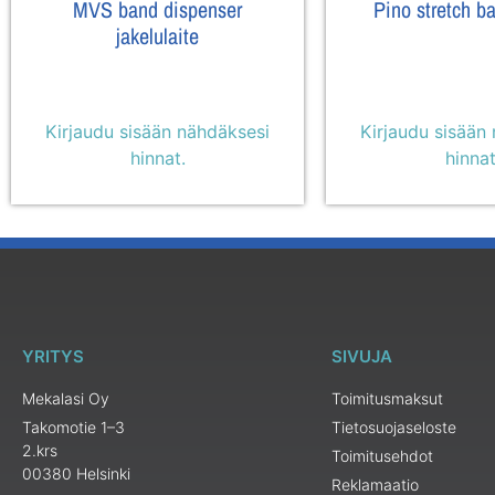
MVS band dispenser
Pino stretch b
jakelulaite
Kirjaudu sisään nähdäksesi
Kirjaudu sisään
hinnat.
hinnat
YRITYS
SIVUJA
Mekalasi Oy
Toimitusmaksut
Takomotie 1–3
Tietosuojaseloste
2.krs
Toimitusehdot
00380 Helsinki
Reklamaatio