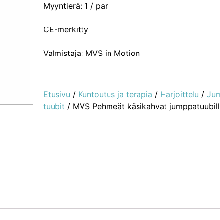
Myyntierä: 1 / par
CE-merkitty
Valmistaja: MVS in Motion
Etusivu
/
Kuntoutus ja terapia
/
Harjoittelu
/
Jum
tuubit
/ MVS Pehmeät käsikahvat jumppatuubille