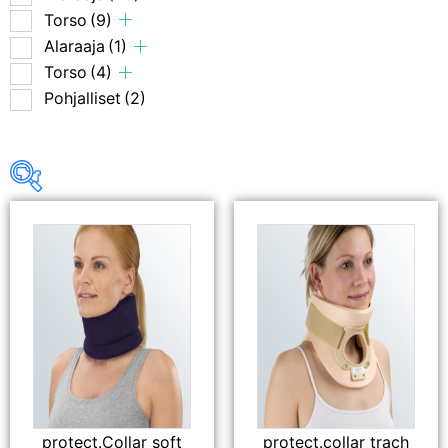
Torso
(9)
Alaraaja
(1)
Torso
(4)
Pohjalliset
(2)
Osastot
Yläraaja
(5)
Alaraaja
(29)
Torso
(9)
Alaraaja
(1)
Torso
(4)
Pohjalliset
(2)
protect.Collar soft
protect.collar trach