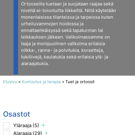
Ortooseilla tuetaan ja suojataan raajaa sekä
niveltä ei-toivotuilta liikkeiltä. Niitä käytetään
monenlaisissa tilanteissa ja tarpeissa kuten
urheiluvammojen hoidossa ja
ennaltaehkäisyssä sekä tapaturman tai
leikkauksen jälkeen. Valikoimassamme on
laaja ja monipuolinen valikoima erilaisia
nilkka-, ranne- ja polvitukia, korsetteja,
tukiliivejä, kaulatukia sekä erilaisia ylä- ja
alaraajatukia.
Etusivu
»
Kuntoutus ja terapia
»
Tuet ja ortoosit
Osastot
Yläraaja
(5)
Alaraaja
(29)