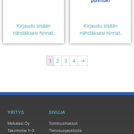
Kirjaudu sisään
Kirjaudu sisään
nähdäksesi hinnat.
nähdäksesi hinnat.
1
2
3
4
→
YRITYS
SIVUJA
Mekalasi Oy
Toimitusmaksut
Takomotie 1–3
Tietosuojaseloste