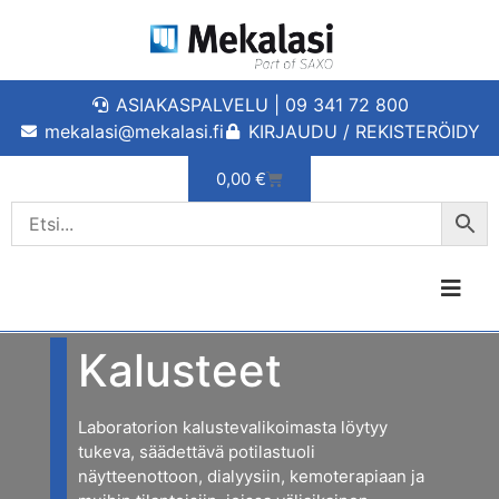
ASIAKASPALVELU | 09 341 72 800
mekalasi@mekalasi.fi
KIRJAUDU / REKISTERÖIDY
0,00
€
Kalusteet
Laboratorion kalustevalikoimasta löytyy
tukeva, säädettävä potilastuoli
näytteenottoon, dialyysiin, kemoterapiaan ja