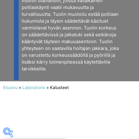
muihin tilanteisiin, joissa väliaikainen
potilaskäynti vaatii mukavuutta ja
turvallisuutta. Tuolin muotoilu estää potilaan
liukumista ja täysin säädettävät käsituet
varmistavat hyvän asennon. Tuolin korkeus
on säädettävissä ja jalkatuki sekä selkänoja
kääntyvät täyteen makuuasentoon. Tuolin
yhteyteen on saatavilla hoitajan jakkara, joka
on varustettu korkeussäädöllä ja pyörillä ja
lisäksi kärry toimenpiteessä käytettäville
tarvikkeille.
Etusivu
»
Laboratorio
»
Kalusteet