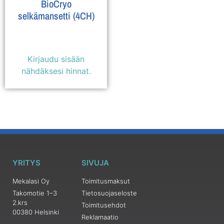
BioCryo
selkämansetti (4CH)
Kirjaudu sisään
nähdäksesi hinnat.
YRITYS
SIVUJA
Mekalasi Oy
Toimitusmaksut
Takomotie 1–3
Tietosuojaseloste
2.krs
Toimitusehdot
00380 Helsinki
Reklamaatio