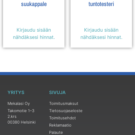
suukappale
tuntotesteri
Kirjaudu sisään
Kirjaudu sisään
nähdäksesi hinnat.
nähdäksesi hinnat.
YRITYS
SIVUJA
Mekalasi Oy
Toimitusmaksut
Takomotie 1–3
Tietosuojaseloste
2.krs
Toimitusehdot
00380 Helsinki
Reklamaatio
Palaute