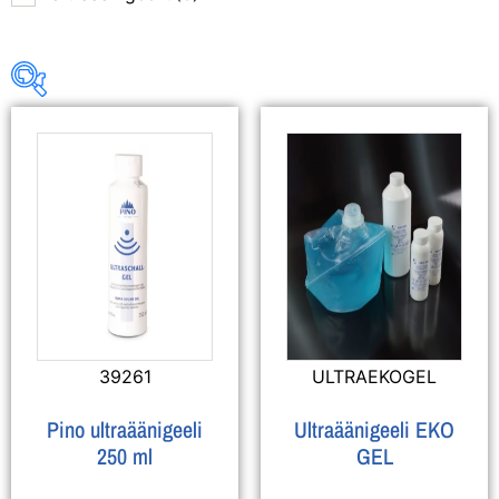
Osastot
Alkoholimittarin suukappaleet
(1)
Ultraäänigeelit
(3)
39261
ULTRAEKOGEL
Pino ultraäänigeeli
Ultraäänigeeli EKO
250 ml
GEL