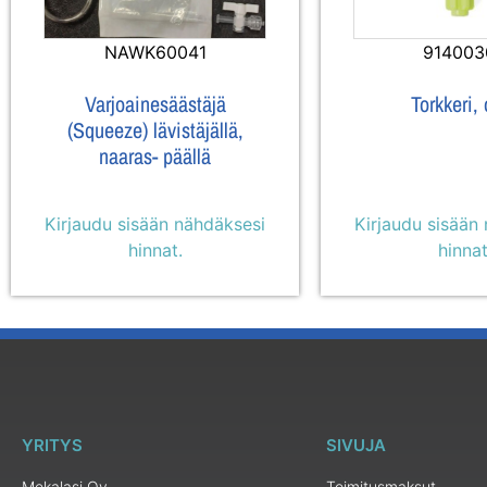
NAWK60041
914003
Varjoainesäästäjä
Torkkeri,
(Squeeze) lävistäjällä,
naaras- päällä
Kirjaudu sisään nähdäksesi
Kirjaudu sisään
hinnat.
hinnat
YRITYS
SIVUJA
Mekalasi Oy
Toimitusmaksut