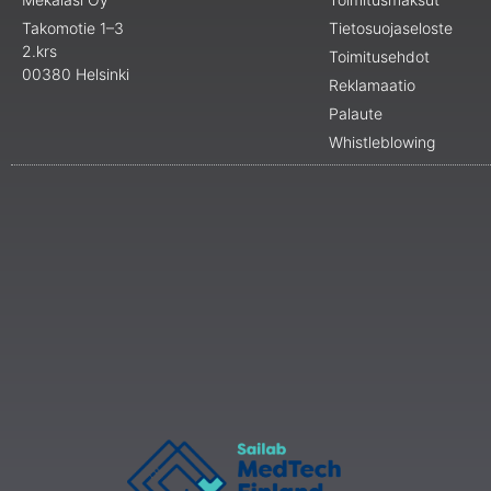
Takomotie 1–3
Tietosuojaseloste
2.krs
Toimitusehdot
00380 Helsinki
Reklamaatio
Palaute
Whistleblowing