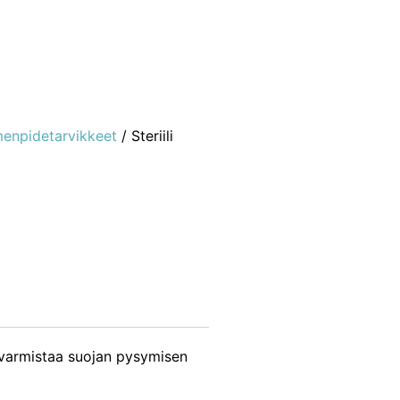
enpidetarvikkeet
/ Steriili
a varmistaa suojan pysymisen