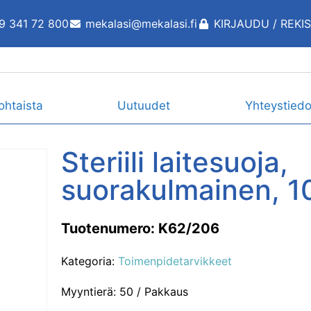
9 341 72 800
mekalasi@mekalasi.fi
KIRJAUDU / REKI
ohtaista
Uutuudet
Yhteystiedo
Steriili laitesuoja,
suorakulmainen, 1
Tuotenumero: K62/206
Kategoria:
Toimenpidetarvikkeet
Myyntierä: 50 / Pakkaus