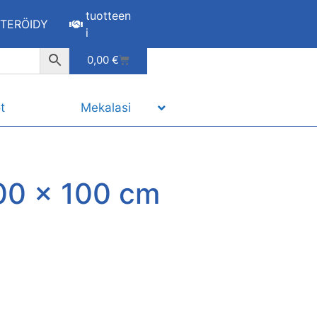
tuotteen
STERÖIDY
i
0,00
€
t
Mekalasi
00 x 100 cm