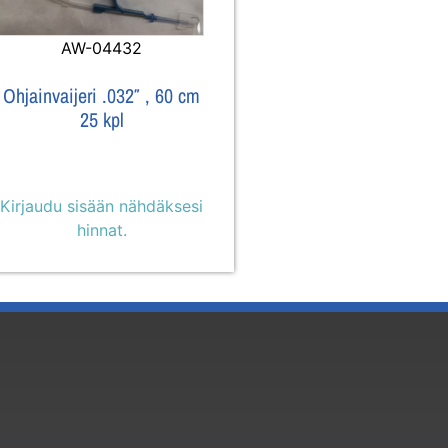
AW-04432
Ohjainvaijeri .032″ , 60 cm
25 kpl
Kirjaudu sisään nähdäksesi
hinnat.