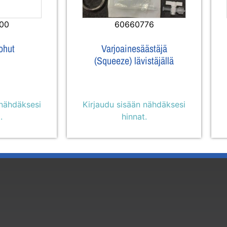
00
60660776
 ohut
Varjoainesäästäjä
(Squeeze) lävistäjällä
 nähdäksesi
Kirjaudu sisään nähdäksesi
.
hinnat.