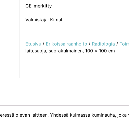
CE-merkitty
Valmistaja: Kimal
Etusivu
/
Erikoissairaanhoito
/
Radiologia
/
Toim
laitesuoja, suorakulmainen, 100 x 100 cm
n vieressä olevan laitteen. Yhdessä kulmassa kuminauha, jok