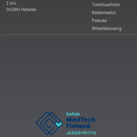
2.krs
Toimitusehdot
00380 Helsinki
Reklamaatio
Palaute
Whistleblowing