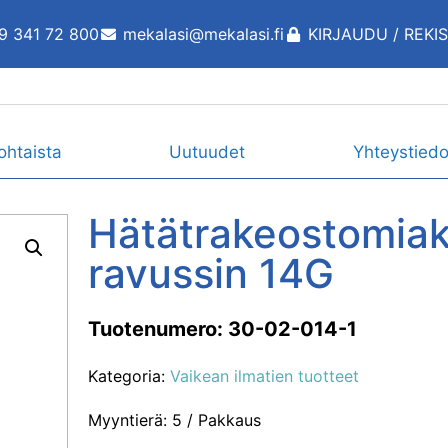
9 341 72 800
mekalasi@mekalasi.fi
KIRJAUDU / REKI
ohtaista
Uutuudet
Yhteystiedo
Hätätrakeostomiak
ravussin 14G
Tuotenumero: 30-02-014-1
Kategoria:
Vaikean ilmatien tuotteet
Myyntierä: 5 / Pakkaus