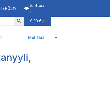
tuotteen
STERÖIDY
i
0,00
€
t
Mekalasi
anyyli,