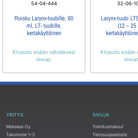
54-04-444
32-06-1
Ruisku Larynx-tuubille, 60
Larynx-tuubi LT
ml, LT- tuubille,
(12 – 25 
kertakäyttöinen
kertakäyttöine
Kirjaudu sisään nähdäksesi
Kirjaudu sisään
hinnat.
hinnat
YRITYS
SIVUJA
Mekalasi Oy
Toimitusmaksut
Takomotie 1–3
Tietosuojaseloste