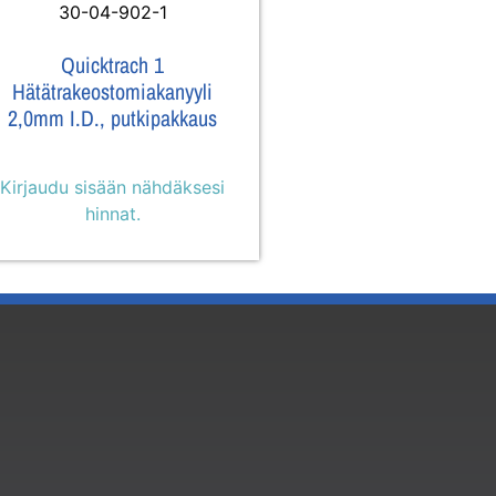
30-04-902-1
Quicktrach 1
Hätätrakeostomiakanyyli
2,0mm I.D., putkipakkaus
Kirjaudu sisään nähdäksesi
hinnat.