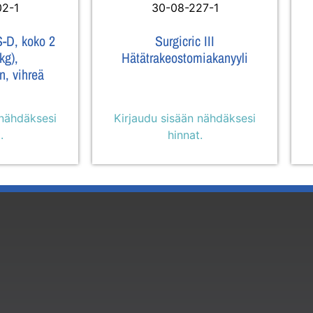
02-1
30-08-227-1
S-D, koko 2
Surgicric III
kg),
Hätätrakeostomiakanyyli
n, vihreä
 nähdäksesi
Kirjaudu sisään nähdäksesi
.
hinnat.