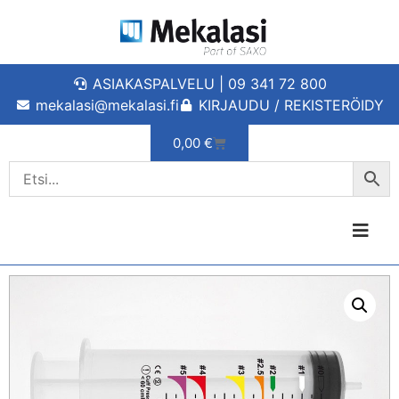
ASIAKASPALVELU | 09 341 72 800
mekalasi@mekalasi.fi
KIRJAUDU / REKISTERÖIDY
0,00
€