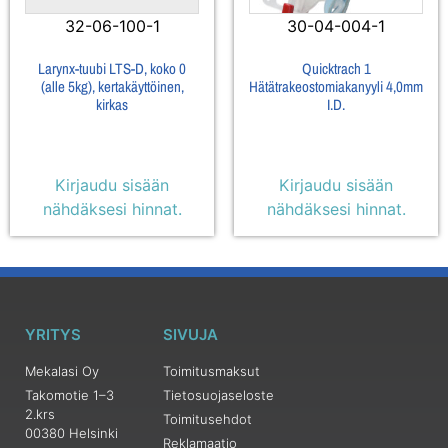
32-06-100-1
30-04-004-1
Larynx-tuubi LTS-D, koko 0
Quicktrach 1
(alle 5kg), kertakäyttöinen,
Hätätrakeostomiakanyyli 4,0mm
kirkas
I.D.
Kirjaudu sisään
Kirjaudu sisään
nähdäksesi hinnat.
nähdäksesi hinnat.
YRITYS
SIVUJA
Mekalasi Oy
Toimitusmaksut
Takomotie 1–3
Tietosuojaseloste
2.krs
Toimitusehdot
00380 Helsinki
Reklamaatio