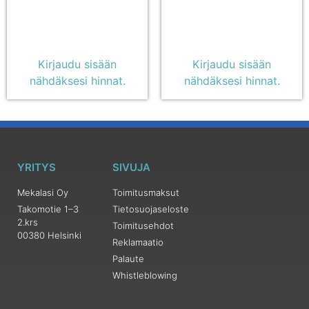
Kirjaudu sisään
Kirjaudu sisään
nähdäksesi hinnat.
nähdäksesi hinnat.
YRITYS
SIVUJA
Mekalasi Oy
Toimitusmaksut
Takomotie 1–3
Tietosuojaseloste
2.krs
Toimitusehdot
00380 Helsinki
Reklamaatio
Palaute
Whistleblowing