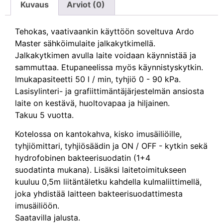
Kuvaus
Arviot (0)
Tehokas, vaativaankin käyttöön soveltuva Ardo
Master sähköimulaite jalkakytkimellä.
Jalkakytkimen avulla laite voidaan käynnistää ja
sammuttaa. Etupaneelissa myös käynnistyskytkin.
Imukapasiteetti 50 l / min, tyhjiö 0 - 90 kPa.
Lasisylinteri- ja grafiittimäntäjärjestelmän ansiosta
laite on kestävä, huoltovapaa ja hiljainen.
Takuu 5 vuotta.
Kotelossa on kantokahva, kisko imusäiliöille,
tyhjiömittari, tyhjiösäädin ja ON / OFF - kytkin sekä
hydrofobinen bakteerisuodatin (1+4
suodatinta mukana). Lisäksi laitetoimitukseen
kuuluu 0,5m liitäntäletku kahdella kulmaliittimellä,
joka yhdistää laitteen bakteerisuodattimesta
imusäiliöön.
Saatavilla jalusta.