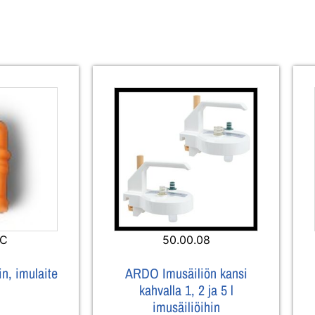
LC
50.00.08
n, imulaite
ARDO Imusäiliön kansi
kahvalla 1, 2 ja 5 l
imusäiliöihin