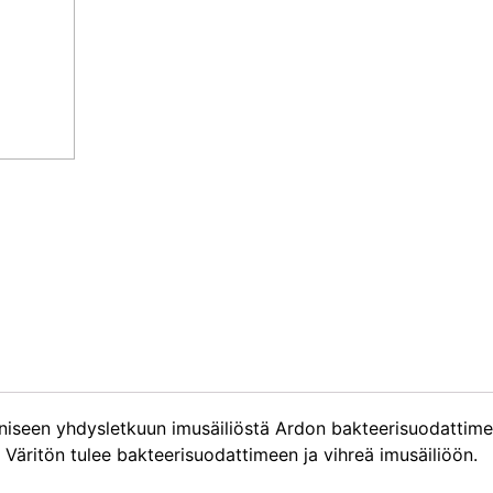
niseen yhdysletkuun imusäiliöstä Ardon bakteerisuodattime
u. Väritön tulee bakteerisuodattimeen ja vihreä imusäiliöön.