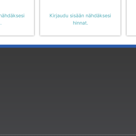
 nähdäksesi
Kirjaudu sisään nähdäksesi
.
hinnat.