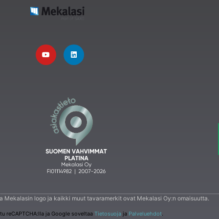
 ja Mekalasin logo ja kaikki muut tavaramerkit ovat Mekalasi Oy:n omaisuutta.
ttu reCAPTCHA:lla ja Google soveltaa
Tietosuoja
ja
Palveluehdot
.