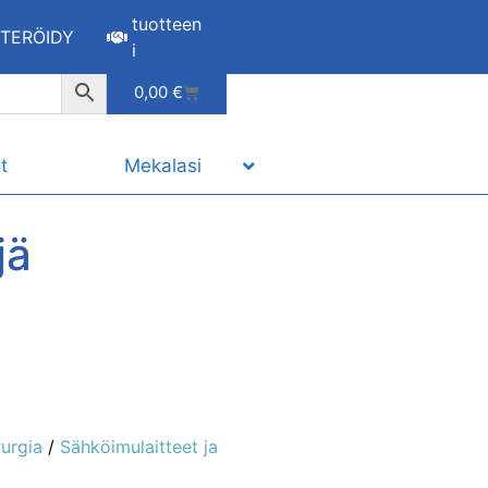
tuotteen
STERÖIDY
i
0,00
€
t
Mekalasi
jä
rurgia
/
Sähköimulaitteet ja