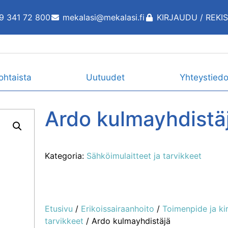
9 341 72 800
mekalasi@mekalasi.fi
KIRJAUDU / REKI
ohtaista
Uutuudet
Yhteystiedo
Ardo kulmayhdistä
Kategoria:
Sähköimulaitteet ja tarvikkeet
Etusivu
/
Erikoissairaanhoito
/
Toimenpide ja ki
tarvikkeet
/ Ardo kulmayhdistäjä