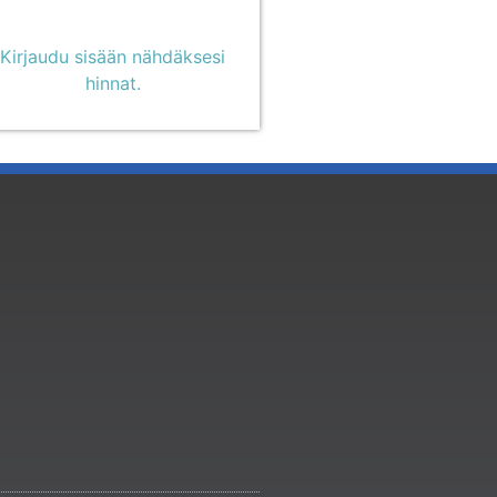
Kirjaudu sisään nähdäksesi
hinnat.