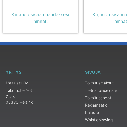
Kirjaudu sisään nähdäksesi
Kirjaudu sisään
hinnat.
hinnat
YRITYS
SIVUJA
Mekalasi Oy
Toimitusmaksut
Takomotie 1–3
Tietosuojaseloste
2.krs
Toimitusehdot
00380 Helsinki
Reklamaatio
Palaute
Whistleblowing