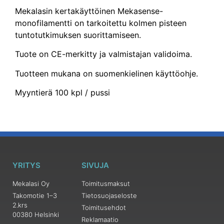
Mekalasin kertakäyttöinen Mekasense-
monofilamentti on tarkoitettu kolmen pisteen
tuntotutkimuksen suorittamiseen.
Tuote on CE-merkitty ja valmistajan validoima.
Tuotteen mukana on suomenkielinen käyttöohje.
Myyntierä 100 kpl / pussi
YRITYS
SIVUJA
Mekalasi Oy
Toimitusmaksut
Takomotie 1–3
Tietosuojaseloste
2.krs
Toimitusehdot
00380 Helsinki
Reklamaatio