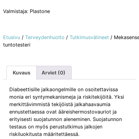
Valmistaja: Plastone
Etusivu
/
Terveydenhuolto
/
Tutkimusvälineet
/ Mekasens
tuntotesteri
Kuvaus
Arviot (0)
Diabeettisille jalkaongelmille on osoitettavissa
monia eri syntymekanismeja ja riskitekijöitä. Yksi
merkittävimmistä tekijöistä jalkahaavaumia
ennustettaessa ovat ääreishermostovauriot ja
erityisesti suojatunnon aleneminen. Suojatunnon
testaus on myös perustutkimus jalkojen
riskiluokitusta määritettäessä.