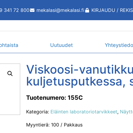
9 341 72 800
mekalasi@mekalasi.fi
KIRJAUDU / REKI
ohtaista
Uutuudet
Yhteystiedo
Viskoosi-vanutikk
kuljetusputkessa, st
Tuotenumero: 155C
Kategoria:
Eläinten laboratoriotarvikkeet
,
Näytt
Myyntierä: 100 / Pakkaus