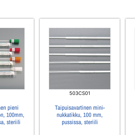
503CS01
nen pieni
Taipuisavartinen mini-
lon, 100mm,
nukkatikku, 100 mm,
, steriili
pussissa, steriili