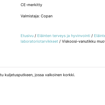
CE-merkitty
Valmistaja: Copan
Etusivu
/
Eläinten terveys ja hyvinvointi
/
Eläint
laboratoriotarvikkeet
/ Viskoosi-vanutikku muovi
ttu kuljetusputkeen, jossa valkoinen korkki.