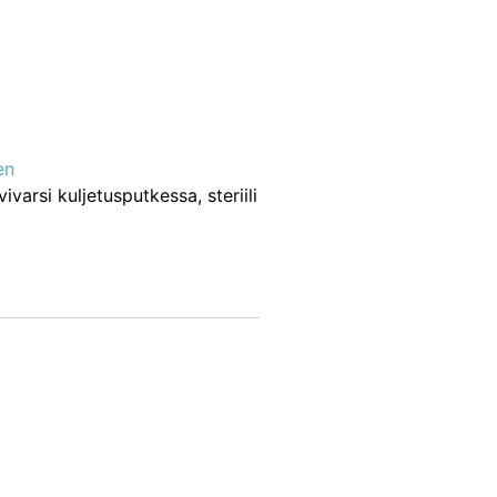
en
varsi kuljetusputkessa, steriili