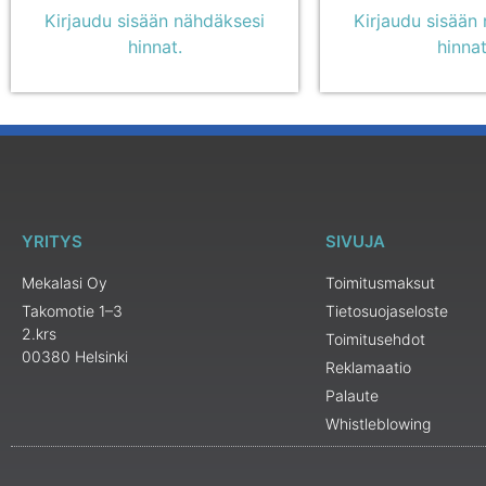
Kirjaudu sisään nähdäksesi
Kirjaudu sisään
hinnat.
hinnat
YRITYS
SIVUJA
Mekalasi Oy
Toimitusmaksut
Takomotie 1–3
Tietosuojaseloste
2.krs
Toimitusehdot
00380 Helsinki
Reklamaatio
Palaute
Whistleblowing