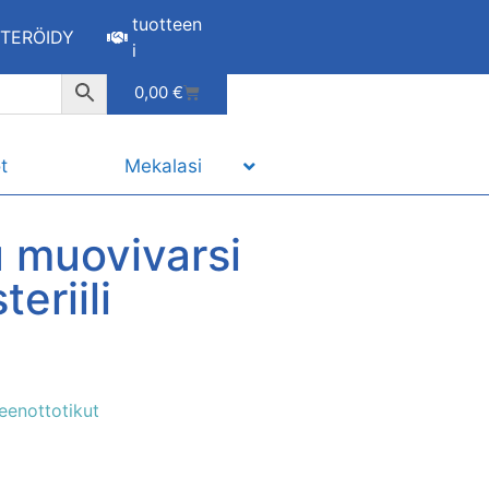
tuotteen
STERÖIDY
i
0,00
€
t
Mekalasi
u muovivarsi
eriili
eenottotikut