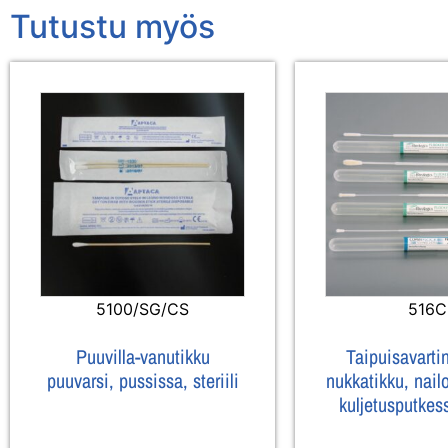
Tutustu myös
5100/SG/CS
516C
Puuvilla-vanutikku
Taipuisavarti
puuvarsi, pussissa, steriili
nukkatikku, nai
kuljetusputkessa