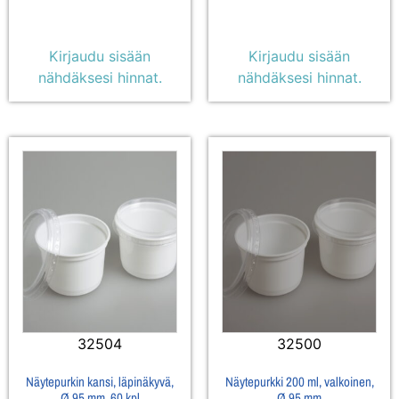
Kirjaudu sisään
Kirjaudu sisään
nähdäksesi hinnat.
nähdäksesi hinnat.
32504
32500
Näytepurkin kansi, läpinäkyvä,
Näytepurkki 200 ml, valkoinen,
Ø 95 mm, 60 kpl
Ø 95 mm