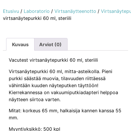
Etusivu
/
Laboratorio
/
Virtsanäytteenotto
/
Virtsanäytepu
virtsanäytepurkki 60 ml, steriili
Kuvaus
Arviot (0)
Vacutest virtsanäytepurkki 60 ml, steriili
Virtsanäytepurkki 60 ml, mitta-asteikolla. Pieni
purkki säästää muovia, tilavuuden riittäessä
vähintään kuuden näyteputken täyttöön!
Kierrekannessa on vakuumiputkiadapteri helppoa
näytteen siirtoa varten.
Mitat: korkeus 65 mm, halkaisija kannen kanssa 55
mm.
Myyntiyksikkö: 500 kpl