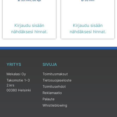
Kirjaudu sisään
Kirjaudu sisään
nähdäksesi hinnat.
nähdäksesi hinnat.
YRITYS
SIVUJA
Mekalasi Oy
Toimitusmaksut
Takomotie 1–3
Tietosuojaseloste
2.krs
Toimitusehdot
00380 Helsinki
Reklamaatio
Palaute
Whistleblowing