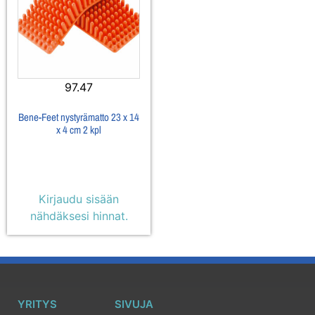
97.47
Bene-Feet nystyrämatto 23 x 14
x 4 cm 2 kpl
Kirjaudu sisään
nähdäksesi hinnat.
YRITYS
SIVUJA