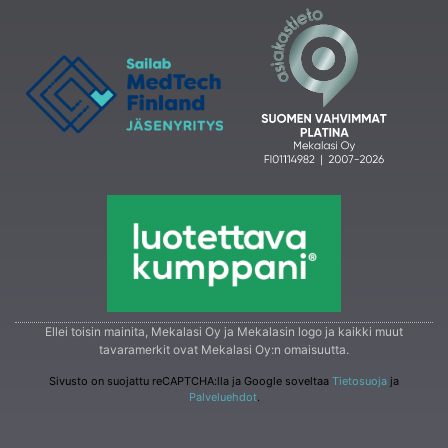
Ellei toisin mainita, Mekalasi Oy ja Mekalasin logo ja kaikki muut
tavaramerkit ovat Mekalasi Oy:n omaisuutta.
Sivusto on suojattu reCAPTCHA:lla ja Google soveltaa
Tietosuoja
ja
Palveluehdot
.