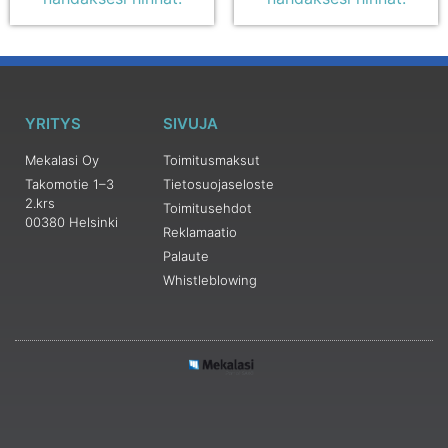
YRITYS
SIVUJA
Mekalasi Oy
Toimitusmaksut
Takomotie 1–3
Tietosuojaseloste
2.krs
Toimitusehdot
00380 Helsinki
Reklamaatio
Palaute
Whistleblowing