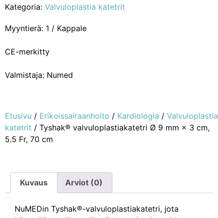
Kategoria:
Valvuloplastia katetrit
Myyntierä: 1 / Kappale
CE-merkitty
Valmistaja: Numed
Etusivu
/
Erikoissairaanhoito
/
Kardiologia
/
Valvuloplastia
katetrit
/ Tyshak® valvuloplastiakatetri Ø 9 mm × 3 cm,
5.5 Fr, 70 cm
Kuvaus
Arviot (0)
NuMEDin Tyshak®-valvuloplastiakatetri, jota