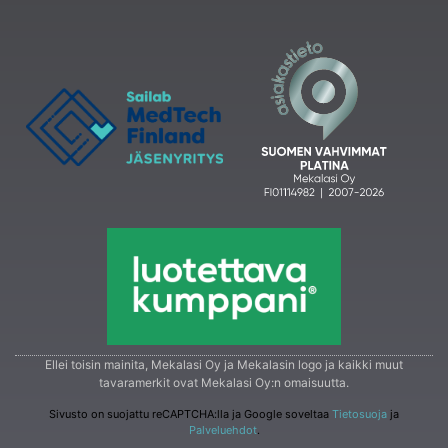
Ellei toisin mainita, Mekalasi Oy ja Mekalasin logo ja kaikki muut
tavaramerkit ovat Mekalasi Oy:n omaisuutta.
Sivusto on suojattu reCAPTCHA:lla ja Google soveltaa
Tietosuoja
ja
Palveluehdot
.