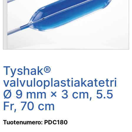
Tyshak®
valvuloplastiakatetri
Ø 9 mm × 3 cm, 5.5
Fr, 70 cm
Tuotenumero: PDC180