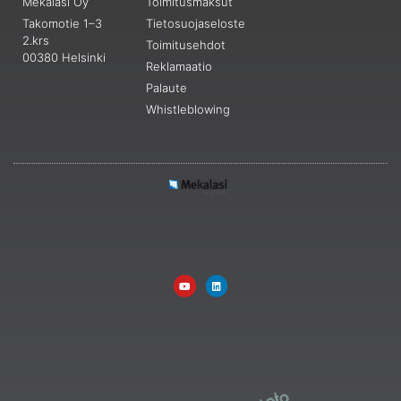
Mekalasi Oy
Toimitusmaksut
Takomotie 1–3
Tietosuojaseloste
2.krs
Toimitusehdot
00380 Helsinki
Reklamaatio
Palaute
Whistleblowing