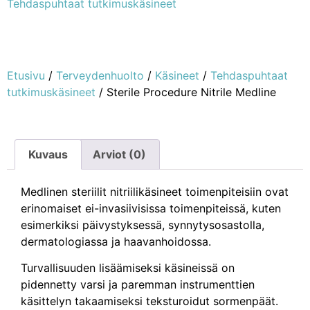
Tehdaspuhtaat tutkimuskäsineet
Etusivu
/
Terveydenhuolto
/
Käsineet
/
Tehdaspuhtaat
tutkimuskäsineet
/ Sterile Procedure Nitrile Medline
Kuvaus
Arviot (0)
Medlinen steriilit nitriilikäsineet toimenpiteisiin ovat
erinomaiset ei-invasiivisissa toimenpiteissä, kuten
esimerkiksi päivystyksessä, synnytysosastolla,
dermatologiassa ja haavanhoidossa.
Turvallisuuden lisäämiseksi käsineissä on
pidennetty varsi ja paremman instrumenttien
käsittelyn takaamiseksi teksturoidut sormenpäät.