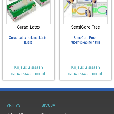
Curad Latex
SensiCare Free
Curad Latex -tutkimuskäsine
SensiCare Free -
lateksi
tutkimuskäsine nitriili
Kirjaudu sisään
Kirjaudu sisään
nähdäksesi hinnat.
nähdäksesi hinnat.
YRITYS
SIVUJA