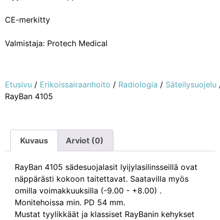
CE-merkitty
Valmistaja: Protech Medical
Etusivu
/
Erikoissairaanhoito
/
Radiologia
/
Säteilysuojelu
RayBan 4105
Kuvaus
Arviot (0)
RayBan 4105 sädesuojalasit lyijylasilinsseillä ovat
näppärästi kokoon taitettavat. Saatavilla myös
omilla voimakkuuksilla (-9.00 - +8.00) .
Monitehoissa min. PD 54 mm.
Mustat tyylikkäät ja klassiset RayBanin kehykset