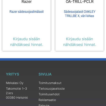
Razer
OA-TRILL-PCLR
Razer sädesuojasilmälasit
Sädesuojalasit OAKLEY
TRILLBE X, väri kirkas
Kirjaudu sisään
Kirjaudu sisään
nähdäksesi hinnat.
nähdäksesi hinnat.
YRITYS
SIVUJA
Mekalasi Oy
Toimitusmaksut
Takomotie 1–3
Tietosuojaseloste
2.krs
Toimitusehdot
00380 Helsinki
Reklamaatio
Palaute