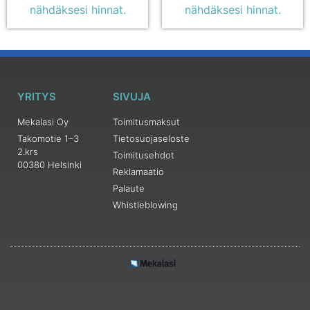
nähdäksesi hinnat.
nähdäksesi hinnat.
YRITYS
SIVUJA
Mekalasi Oy
Toimitusmaksut
Takomotie 1–3
Tietosuojaseloste
2.krs
Toimitusehdot
00380 Helsinki
Reklamaatio
Palaute
Whistleblowing