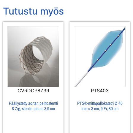
Tutustu myös
CVRDCP8Z39
PTS403
Päällystetty aortan peittostentti
PTS®-mittapallokatetri Ø 40
8 Zig, stentin pituus 3,9 cm
mm × 3 cm, 9 Fr, 80 cm