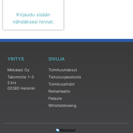
Kirjaudu sisään
nähdäksesi hinnat.
YRITYS
SIVUJA
Mekalasi Oy
Toimitusmaksut
Takomotie 1–3
Tietosuojaseloste
2.krs
Toimitusehdot
00380 Helsinki
Reklamaatio
Palaute
Whistleblowing