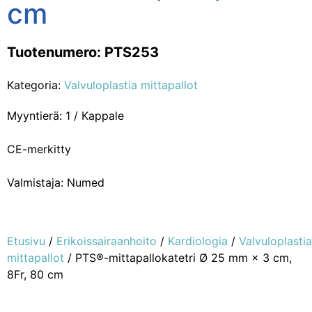
cm
Tuotenumero: PTS253
Kategoria:
Valvuloplastia mittapallot
Myyntierä: 1 / Kappale
CE-merkitty
Valmistaja: Numed
Etusivu
/
Erikoissairaanhoito
/
Kardiologia
/
Valvuloplastia
mittapallot
/ PTS®-mittapallokatetri Ø 25 mm × 3 cm,
8Fr, 80 cm