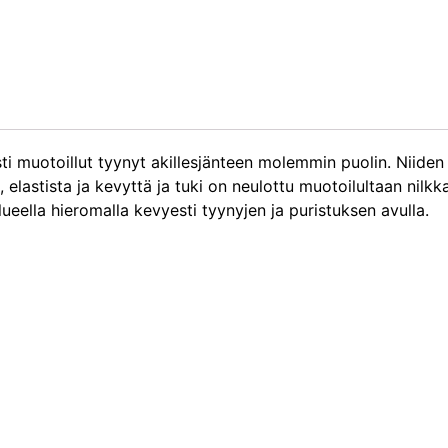
i muotoillut tyynyt akillesjänteen molemmin puolin. Niiden 
, elastista ja kevyttä ja tuki on neulottu muotoilultaan nilk
lueella hieromalla kevyesti tyynyjen ja puristuksen avulla.