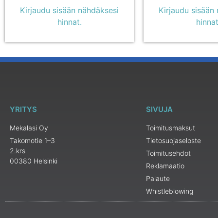
Kirjaudu sisään nähdäksesi
Kirjaudu sisään
hinnat.
hinnat
YRITYS
SIVUJA
Mekalasi Oy
Toimitusmaksut
Takomotie 1–3
Tietosuojaseloste
2.krs
Toimitusehdot
00380 Helsinki
Reklamaatio
Palaute
Whistleblowing