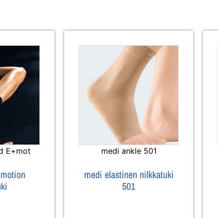
d E+mot
medi ankle 501
motion
medi elastinen nilkkatuki
uki
501