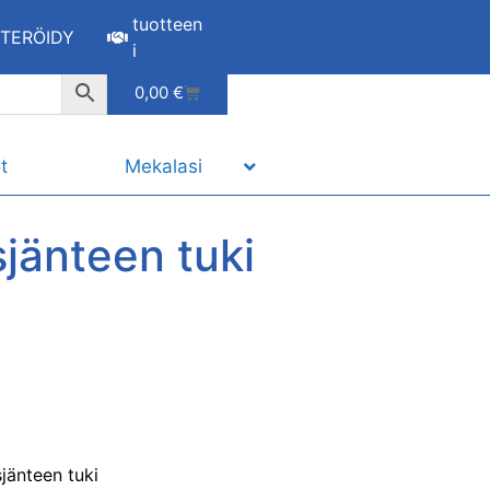
tuotteen
STERÖIDY
i
0,00
€
t
Mekalasi
sjänteen tuki
sjänteen tuki