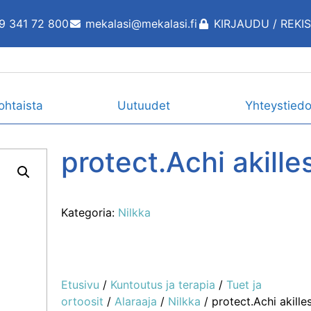
9 341 72 800
mekalasi@mekalasi.fi
KIRJAUDU / REKI
ohtaista
Uutuudet
Yhteystiedo
protect.Achi akille
Kategoria:
Nilkka
Etusivu
/
Kuntoutus ja terapia
/
Tuet ja
ortoosit
/
Alaraaja
/
Nilkka
/ protect.Achi akille