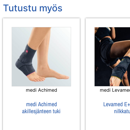
Tutustu myös
medi Achimed
medi Levame
medi Achimed
Levamed E+
akillesjänteen tuki
nilkkat