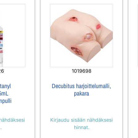
26
1019698
tanyl
Decubitus harjoittelumalli,
5mL
pakara
mpulli
 nähdäksesi
Kirjaudu sisään nähdäksesi
.
hinnat.