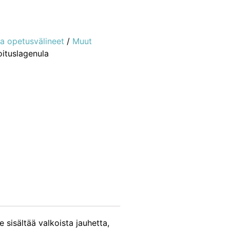
ja opetusvälineet
/
Muut
ituslagenula
e sisältää valkoista jauhetta,