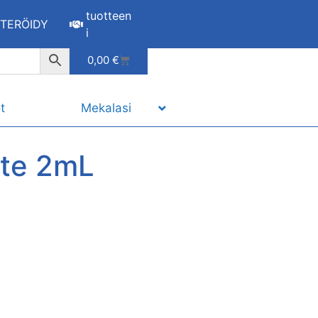
tuotteen
STERÖIDY
i
0,00
€
t
Mekalasi
ite 2mL