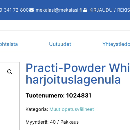
9 341 72 800
mekalasi@mekalasi.fi
KIRJAUDU / REKI
ohtaista
Uutuudet
Yhteystiedo
Practi-Powder Wh
harjoituslagenula
Tuotenumero: 1024831
Kategoria:
Muut opetusvälineet
Myyntierä: 40 / Pakkaus