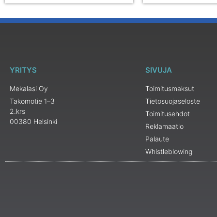
YRITYS
SIVUJA
Mekalasi Oy
Toimitusmaksut
Takomotie 1–3
Tietosuojaseloste
2.krs
Toimitusehdot
00380 Helsinki
Reklamaatio
Palaute
Whistleblowing