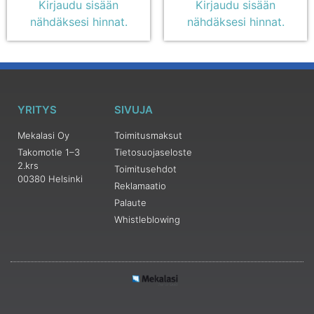
Kirjaudu sisään
Kirjaudu sisään
nähdäksesi hinnat.
nähdäksesi hinnat.
YRITYS
SIVUJA
Mekalasi Oy
Toimitusmaksut
Takomotie 1–3
Tietosuojaseloste
2.krs
Toimitusehdot
00380 Helsinki
Reklamaatio
Palaute
Whistleblowing