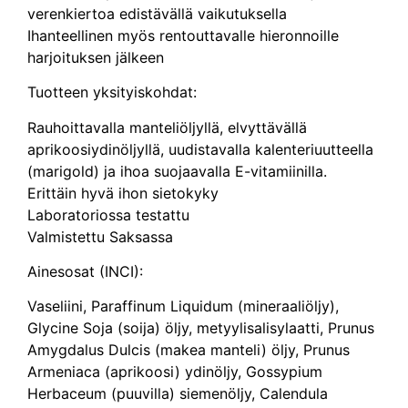
verenkiertoa edistävällä vaikutuksella
Ihanteellinen myös rentouttavalle hieronnoille
harjoituksen jälkeen
Tuotteen yksityiskohdat:
Rauhoittavalla manteliöljyllä, elvyttävällä
aprikoosiydinöljyllä, uudistavalla kalenteriuutteella
(marigold) ja ihoa suojaavalla E-vitamiinilla.
Erittäin hyvä ihon sietokyky
Laboratoriossa testattu
Valmistettu Saksassa
Ainesosat (INCI):
Vaseliini, Paraffinum Liquidum (mineraaliöljy),
Glycine Soja (soija) öljy, metyylisalisylaatti, Prunus
Amygdalus Dulcis (makea manteli) öljy, Prunus
Armeniaca (aprikoosi) ydinöljy, Gossypium
Herbaceum (puuvilla) siemenöljy, Calendula