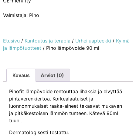
CE-merkitty
Valmistaja: Pino
Etusivu
/
Kuntoutus ja terapia
/
Urheiluapteekki
/
Kylmä-
ja lämpötuotteet
/ Pino lämpövoide 90 ml
Kuvaus
Arviot (0)
Pinofit lämpövoide rentouttaa lihaksia ja elvyttää
pintaverenkiertoa. Korkealaatuiset ja
luonnonmukaiset raaka-aineet takaavat mukavan
ja pitkäkestoisen lämmön tunteen. Kätevä 90ml
tuubi.
Dermatologisesti testattu.