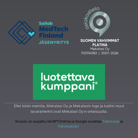
Ellei toisin mainita, Mekalasi Oy ja Mekalasin logo ja kaikki muut
tavaramerkit ovat Mekalasi Oy:n omaisuutta.
Sivusto on suojattu reCAPTCHA:lla ja Google soveltaa
Tietosuoja
ja
Palveluehdot
.