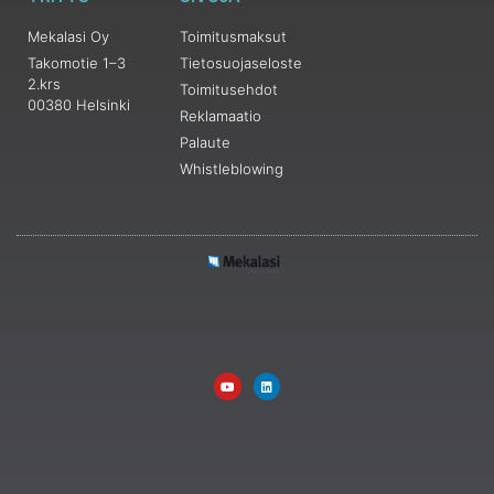
Mekalasi Oy
Toimitusmaksut
Takomotie 1–3
Tietosuojaseloste
2.krs
Toimitusehdot
00380 Helsinki
Reklamaatio
Palaute
Whistleblowing