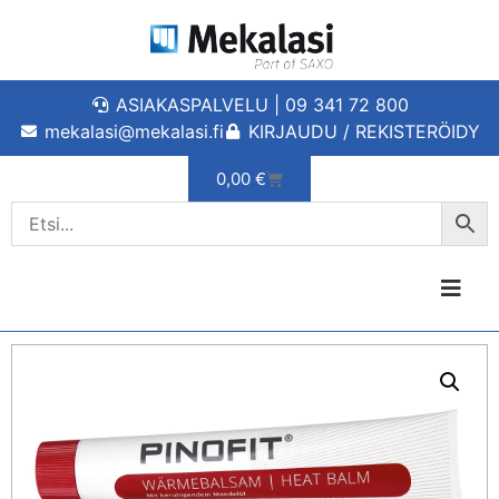
ASIAKASPALVELU | 09 341 72 800
mekalasi@mekalasi.fi
KIRJAUDU / REKISTERÖIDY
0,00
€