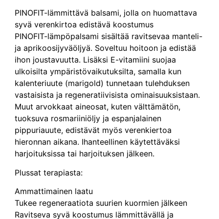
PINOFIT-lämmittävä balsami, jolla on huomattava
syvä verenkirtoa edistävä koostumus
PINOFIT-lämpöpalsami sisältää ravitsevaa manteli-
ja aprikoosijyväöljyä. Soveltuu hoitoon ja edistää
ihon joustavuutta. Lisäksi E-vitamiini suojaa
ulkoisilta ympäristövaikutuksilta, samalla kun
kalenteriuute (marigold) tunnetaan tulehduksen
vastaisista ja regeneratiivisista ominaisuuksistaan.
Muut arvokkaat aineosat, kuten välttämätön,
tuoksuva rosmariiniöljy ja espanjalainen
pippuriauute, edistävät myös verenkiertoa
hieronnan aikana. Ihanteellinen käytettäväksi
harjoituksissa tai harjoituksen jälkeen.
Plussat terapiasta:
Ammattimainen laatu
Tukee regeneraatiota suurien kuormien jälkeen
Ravitseva syvä koostumus lämmittävällä ja