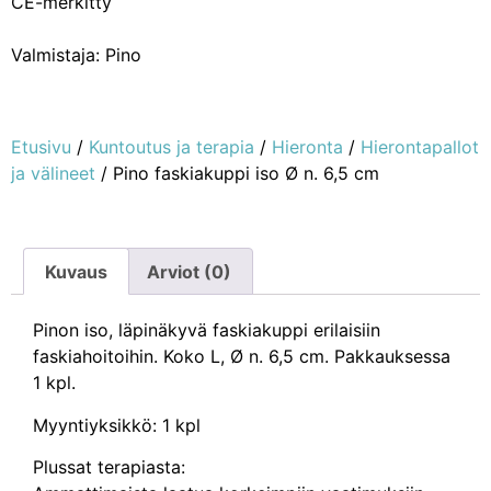
CE-merkitty
Valmistaja: Pino
Etusivu
/
Kuntoutus ja terapia
/
Hieronta
/
Hierontapallot
ja välineet
/ Pino faskiakuppi iso Ø n. 6,5 cm
Kuvaus
Arviot (0)
Pinon iso, läpinäkyvä faskiakuppi erilaisiin
faskiahoitoihin. Koko L, Ø n. 6,5 cm. Pakkauksessa
1 kpl.
Myyntiyksikkö: 1 kpl
Plussat terapiasta: