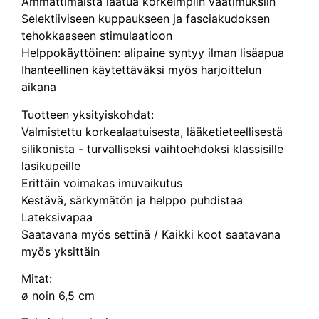
Ammattimaista laatua korkeimpiin vaatimuksiin
Selektiiviseen kuppaukseen ja fasciakudoksen
tehokkaaseen stimulaatioon
Helppokäyttöinen: alipaine syntyy ilman lisäapua
Ihanteellinen käytettäväksi myös harjoittelun
aikana
Tuotteen yksityiskohdat:
Valmistettu korkealaatuisesta, lääketieteellisestä
silikonista - turvalliseksi vaihtoehdoksi klassisille
lasikupeille
Erittäin voimakas imuvaikutus
Kestävä, särkymätön ja helppo puhdistaa
Lateksivapaa
Saatavana myös settinä / Kaikki koot saatavana
myös yksittäin
Mitat:
ø noin 6,5 cm