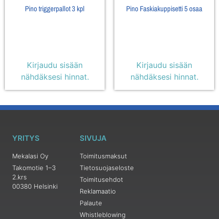
Pino triggerpallot 3 kpl
Pino Faskiakuppisetti 5 osaa
Kirjaudu sisään
Kirjaudu sisään
nähdäksesi hinnat.
nähdäksesi hinnat.
YRITYS
SIVUJA
Mekalasi Oy
Toimitusmaksut
Takomotie 1–3
Tietosuojaseloste
2.krs
Toimitusehdot
00380 Helsinki
Reklamaatio
Palaute
Whistleblowing