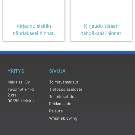
Kirjaudu sisään
Kirjaudu sisään
nähdäksesi hinnat.
nähdäksesi hinnat.
YRITYS
SIVUJA
Mekalasi Oy
Toimitusmaksut
Takomotie 1–3
Tietosuojaseloste
2.krs
Toimitusehdot
00380 Helsinki
Reklamaatio
Palaute
Whistleblowing