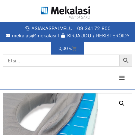
ASIAKASPALVELU | 09 341 72 800
mekalasi@mekalasi.fi
KIRJAUDU / REKISTERÖIDY
0,00
€