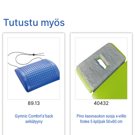
Tutustu myös
89.13
40432
Gymnic Comfort’a’back
Pino kasvoaukon suoja x-viilto
selkätyyny
frotee 5 kpl/pak 50×60 cm