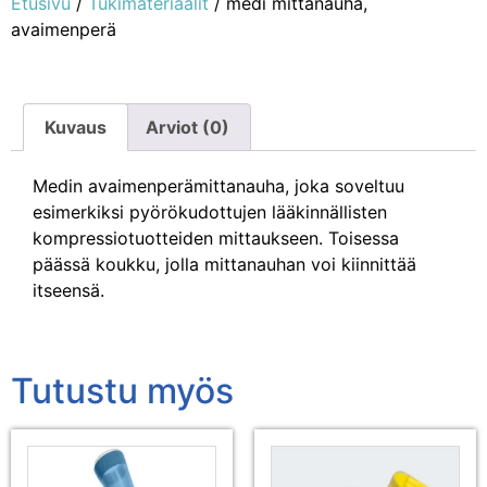
Etusivu
/
Tukimateriaalit
/ medi mittanauha,
avaimenperä
Kuvaus
Arviot (0)
Medin avaimenperämittanauha, joka soveltuu
esimerkiksi pyörökudottujen lääkinnällisten
kompressiotuotteiden mittaukseen. Toisessa
päässä koukku, jolla mittanauhan voi kiinnittää
itseensä.
Tutustu myös