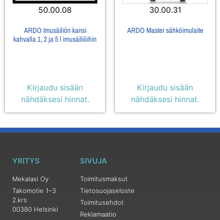
50.00.08
30.00.31
ARDO Imusäiliön kansi
ARDO Master sähköimulaite
kahvalla 1, 2 ja 5 l imusäiliöihin
Kirjaudu sisään
Kirjaudu sisään
nähdäksesi hinnat.
nähdäksesi hinnat.
YRITYS
SIVUJA
Mekalasi Oy
Toimitusmaksut
Takomotie 1–3
Tietosuojaseloste
2.krs
Toimitusehdot
00380 Helsinki
Reklamaatio