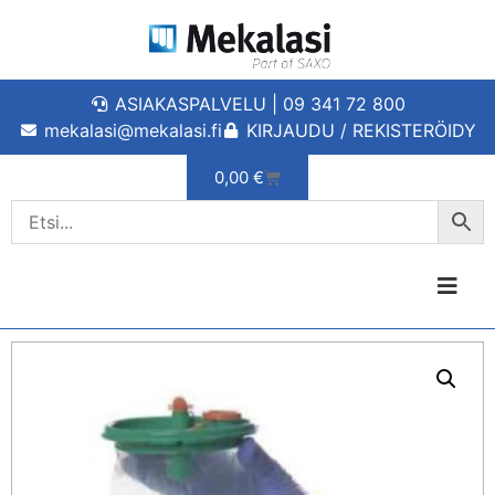
ASIAKASPALVELU | 09 341 72 800
mekalasi@mekalasi.fi
KIRJAUDU / REKISTERÖIDY
0,00
€