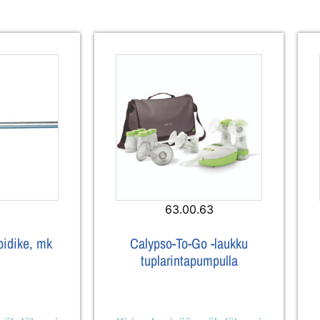
63.00.63
pidike, mk
Calypso-To-Go -laukku
tuplarintapumpulla