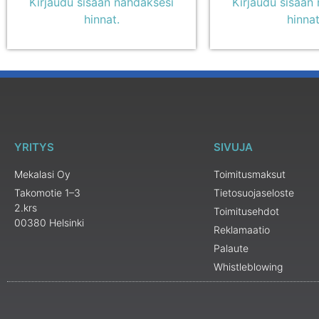
Kirjaudu sisään nähdäksesi
Kirjaudu sisään
hinnat.
hinnat
YRITYS
SIVUJA
Mekalasi Oy
Toimitusmaksut
Takomotie 1–3
Tietosuojaseloste
2.krs
Toimitusehdot
00380 Helsinki
Reklamaatio
Palaute
Whistleblowing