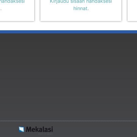
 nähdäksesi
Kirjaudu sisään nähdäksesi
.
hinnat.