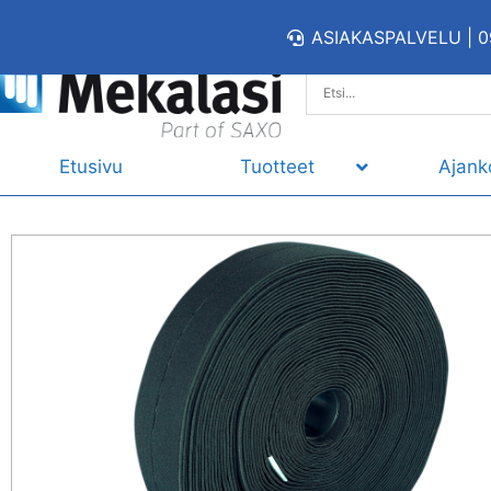
ASIAKASPALVELU | 0
Etusivu
Tuotteet
Ajank