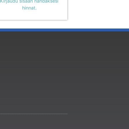
Kirjaudu sisään nähdäksesi
hinnat.