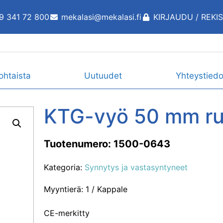
9 341 72 800
mekalasi@mekalasi.fi
KIRJAUDU / REKI
ohtaista
Uutuudet
Yhteystiedo
KTG-vyö 50 mm rul
Tuotenumero: 1500-0643
Kategoria:
Synnytys ja vastasyntyneet
Myyntierä: 1 / Kappale
CE-merkitty