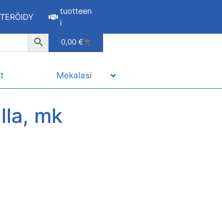
tuotteen
STERÖIDY
i
0,00
€
t
Mekalasi
la, mk