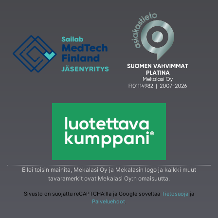
Ellei toisin mainita, Mekalasi Oy ja Mekalasin logo ja kaikki muut
tavaramerkit ovat Mekalasi Oy:n omaisuutta.
Sivusto on suojattu reCAPTCHA:lla ja Google soveltaa
Tietosuoja
ja
Palveluehdot
.