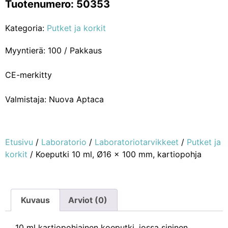
Tuotenumero: 50353
Kategoria:
Putket ja korkit
Myyntierä: 100 / Pakkaus
CE-merkitty
Valmistaja: Nuova Aptaca
Etusivu
/
Laboratorio
/
Laboratoriotarvikkeet
/
Putket ja
korkit
/ Koeputki 10 ml, Ø16 x 100 mm, kartiopohja
Kuvaus
Arviot (0)
10 ml kartiopohjainen koeputki, jossa sininen