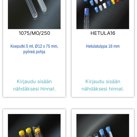
1075/MO/250
HETULA16
Koeputki 5 ml, Ø12 x 75 mm,
Hetulatulppa 16 mm
pyöreä pohja
Kirjaudu sisään
Kirjaudu sisään
nähdäksesi hinnat.
nähdäksesi hinnat.