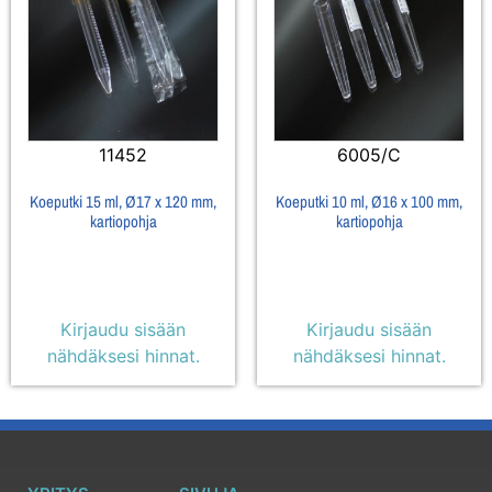
11452
6005/C
Koeputki 15 ml, Ø17 x 120 mm,
Koeputki 10 ml, Ø16 x 100 mm,
kartiopohja
kartiopohja
Kirjaudu sisään
Kirjaudu sisään
nähdäksesi hinnat.
nähdäksesi hinnat.