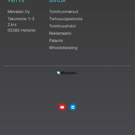
YRITYS
SIVUJA
Mekalasi Oy
Toimitusmaksut
Takomotie 1–3
Tietosuojaseloste
2.krs
Toimitusehdot
00380 Helsinki
Reklamaatio
Palaute
Whistleblowing