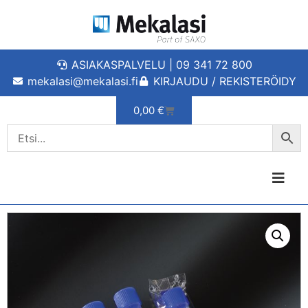
ASIAKASPALVELU | 09 341 72 800
mekalasi@mekalasi.fi
KIRJAUDU / REKISTERÖIDY
0,00
€