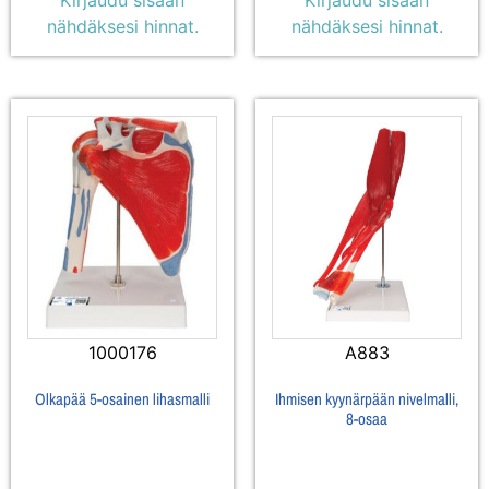
Kirjaudu sisään
Kirjaudu sisään
nähdäksesi hinnat.
nähdäksesi hinnat.
1000176
A883
Olkapää 5-osainen lihasmalli
Ihmisen kyynärpään nivelmalli,
8-osaa