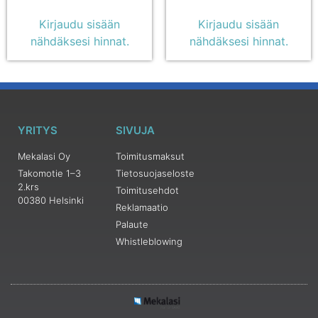
Kirjaudu sisään
Kirjaudu sisään
nähdäksesi hinnat.
nähdäksesi hinnat.
YRITYS
SIVUJA
Mekalasi Oy
Toimitusmaksut
Takomotie 1–3
Tietosuojaseloste
2.krs
Toimitusehdot
00380 Helsinki
Reklamaatio
Palaute
Whistleblowing