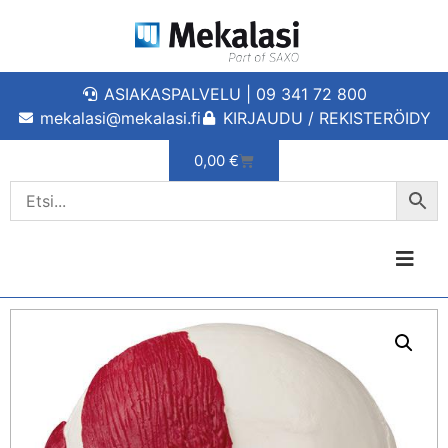
ASIAKASPALVELU | 09 341 72 800
mekalasi@mekalasi.fi
KIRJAUDU / REKISTERÖIDY
0,00
€