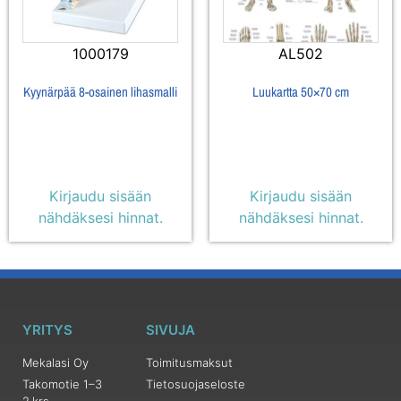
1000179
AL502
Kyynärpää 8-osainen lihasmalli
Luukartta 50×70 cm
Kirjaudu sisään
Kirjaudu sisään
nähdäksesi hinnat.
nähdäksesi hinnat.
YRITYS
SIVUJA
Mekalasi Oy
Toimitusmaksut
Takomotie 1–3
Tietosuojaseloste
2.krs