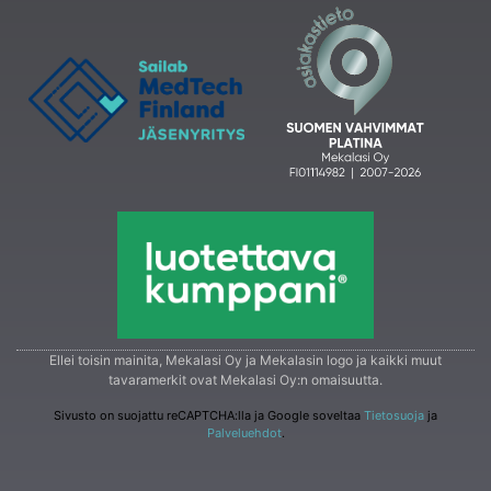
Ellei toisin mainita, Mekalasi Oy ja Mekalasin logo ja kaikki muut
tavaramerkit ovat Mekalasi Oy:n omaisuutta.
Sivusto on suojattu reCAPTCHA:lla ja Google soveltaa
Tietosuoja
ja
Palveluehdot
.