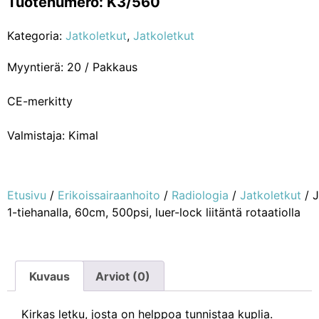
Tuotenumero: K3/560
Kategoria:
Jatkoletkut
,
Jatkoletkut
Myyntierä: 20 / Pakkaus
CE-merkitty
Valmistaja: Kimal
Etusivu
/
Erikoissairaanhoito
/
Radiologia
/
Jatkoletkut
/ J
1-tiehanalla, 60cm, 500psi, luer-lock liitäntä rotaatiolla
Kuvaus
Arviot (0)
Kirkas letku, josta on helppoa tunnistaa kuplia.