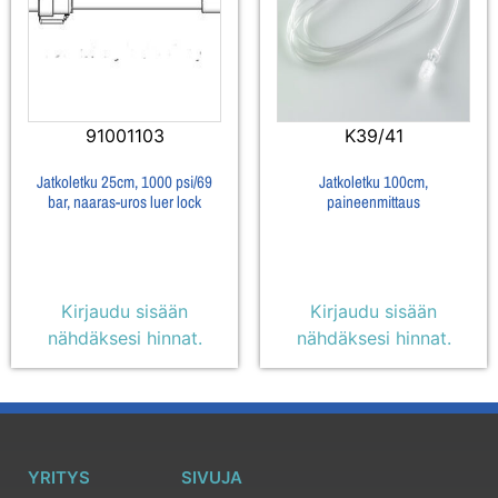
91001103
K39/41
Jatkoletku 25cm, 1000 psi/69
Jatkoletku 100cm,
bar, naaras-uros luer lock
paineenmittaus
Kirjaudu sisään
Kirjaudu sisään
nähdäksesi hinnat.
nähdäksesi hinnat.
YRITYS
SIVUJA