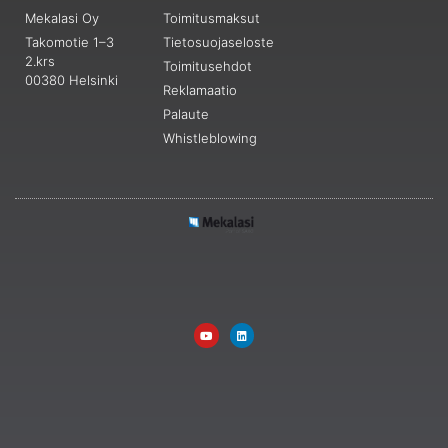
Mekalasi Oy
Toimitusmaksut
Takomotie 1–3
Tietosuojaseloste
2.krs
Toimitusehdot
00380 Helsinki
Reklamaatio
Palaute
Whistleblowing