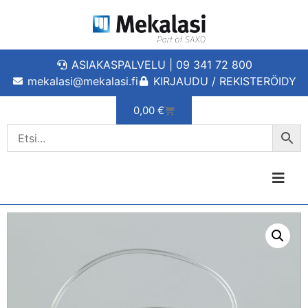
ASIAKASPALVELU | 09 341 72 800
mekalasi@mekalasi.fi
KIRJAUDU / REKISTERÖIDY
0,00
€