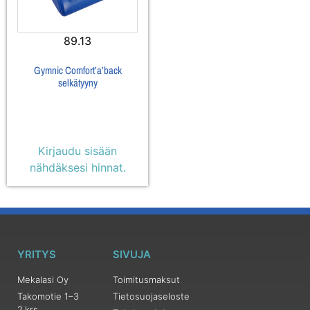
89.13
Gymnic Comfort’a’back
selkätyyny
Kirjaudu sisään
nähdäksesi hinnat.
YRITYS
SIVUJA
Mekalasi Oy
Toimitusmaksut
Takomotie 1–3
Tietosuojaseloste
2.krs