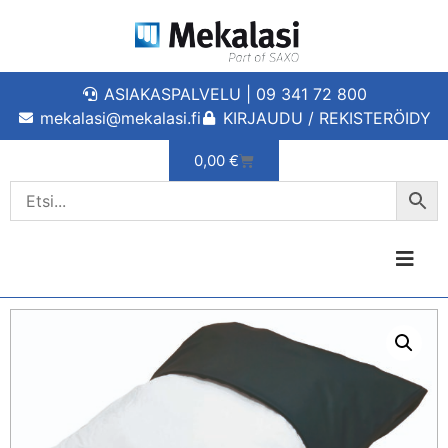
ASIAKASPALVELU | 09 341 72 800
mekalasi@mekalasi.fi
KIRJAUDU / REKISTERÖIDY
0,00
€