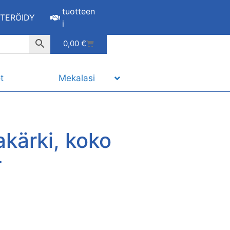
tuotteen
STERÖIDY
i
0,00
€
t
Mekalasi
kärki, koko
-