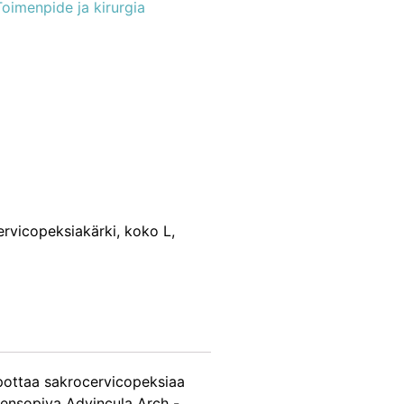
Toimenpide ja kirurgia
rvicopeksiakärki, koko L,
lpottaa sakrocervicopeksiaa
teensopiva Advincula Arch -