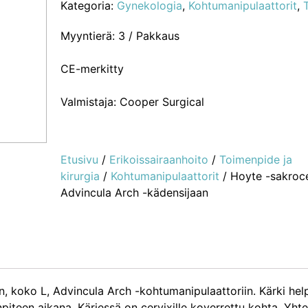
Kategoria:
Gynekologia
,
Kohtumanipulaattorit
,
Myyntierä: 3 / Pakkaus
CE-merkitty
Valmistaja: Cooper Surgical
Etusivu
/
Erikoissairaanhoito
/
Toimenpide ja
kirurgia
/
Kohtumanipulaattorit
/ Hoyte -sakroce
Advincula Arch -kädensijaan
en, koko L, Advincula Arch -kohtumanipulaattoriin. Kärki he
npiteen aikana. Kärjessä on cervixille koverrettu kohta. Yh