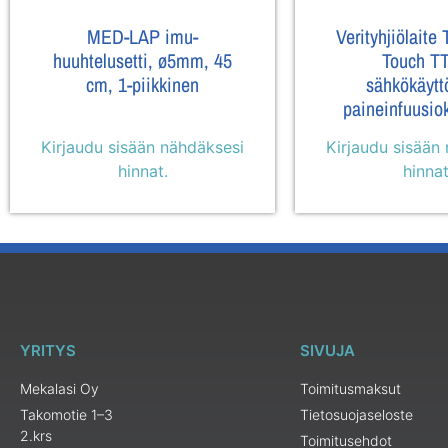
MED-LAP imu-
Verityhjiölaite
huuhtelusetti, ø5mm, 45
Touch T
cm, 1-piikkinen
sähkökäytt
paineinfuusio
Kirjaudu sisään nähdäksesi
Kirjaudu sisään
hinnat.
hinnat
YRITYS
SIVUJA
Mekalasi Oy
Toimitusmaksut
Takomotie 1–3
Tietosuojaseloste
2.krs
Toimitusehdot