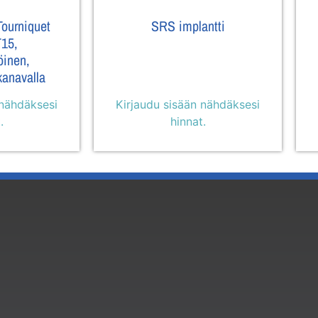
 Tourniquet
SRS implantti
T15,
öinen,
kanavalla
 nähdäksesi
Kirjaudu sisään nähdäksesi
.
hinnat.