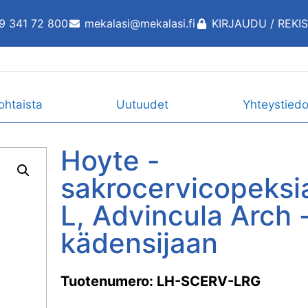
9 341 72 800
mekalasi@mekalasi.fi
KIRJAUDU / REKI
ohtaista
Uutuudet
Yhteystiedo
Hoyte -
sakrocervicopeksia
L, Advincula Arch 
kädensijaan
Tuotenumero: LH-SCERV-LRG