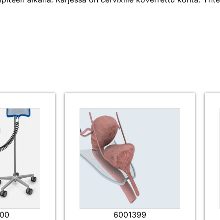
000
6001399