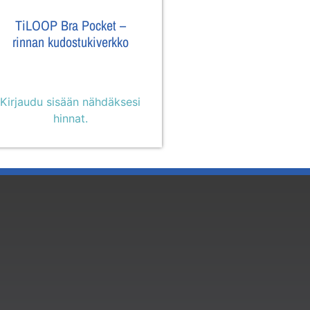
TiLOOP Bra Pocket –
rinnan kudostukiverkko
Kirjaudu sisään nähdäksesi
hinnat.