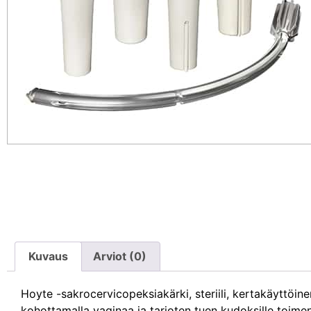
Kuvaus
Arviot (0)
Hoyte -sakrocervicopeksiakärki, steriili, kertakäyttöin
kohottamalla vaginaa ja tarjoten tuen kudoksille toime