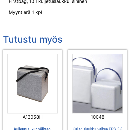
Firstbag, 10 l kuljetuslaukku, sininen
Myyntierä 1 kpl
Tutustu myös
A13058H
10048
Kuljetuslaukun välitaso,
Kuljetuslaukku, valkea EPS, 3,8