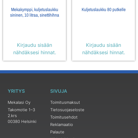
Mekakymppi, kuljetuslaukku
Kuljetuslaukku 80 putkelle
sininen, 10 litraa, sinettihihna
Kirjaudu sisään
Kirjaudu sisään
nähdäksesi hinnat.
nähdäksesi hinnat.
YRITYS
SIVUJA
Mekalasi Oy
Toimitusmaksut
Takomotie 1–3
Tietosuojaseloste
2.krs
Toimitusehdot
00380 Helsinki
Reklamaatio
Palaute