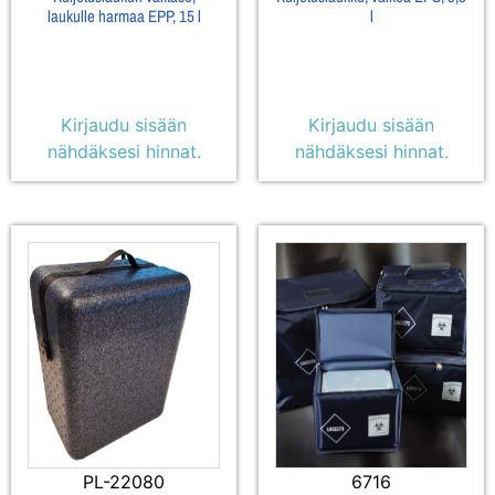
laukulle harmaa EPP, 15 l
l
Kirjaudu sisään
Kirjaudu sisään
nähdäksesi hinnat.
nähdäksesi hinnat.
PL-22080
6716