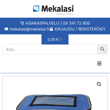
ASIAKASPALVELU | 09 341 72 800
mekalasi@mekalasi.fi
KIRJAUDU / REKISTERÖIDY
0,00
€