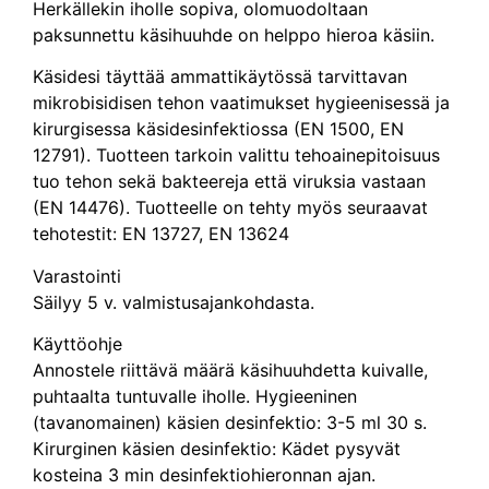
Herkällekin iholle sopiva, olomuodoltaan
paksunnettu käsihuuhde on helppo hieroa käsiin.
Käsidesi täyttää ammattikäytössä tarvittavan
mikrobisidisen tehon vaatimukset hygieenisessä ja
kirurgisessa käsidesinfektiossa (EN 1500, EN
12791). Tuotteen tarkoin valittu tehoainepitoisuus
tuo tehon sekä bakteereja että viruksia vastaan
(EN 14476). Tuotteelle on tehty myös seuraavat
tehotestit: EN 13727, EN 13624
Varastointi
Säilyy 5 v. valmistusajankohdasta.
Käyttöohje
Annostele riittävä määrä käsihuuhdetta kuivalle,
puhtaalta tuntuvalle iholle. Hygieeninen
(tavanomainen) käsien desinfektio: 3-5 ml 30 s.
Kirurginen käsien desinfektio: Kädet pysyvät
kosteina 3 min desinfektiohieronnan ajan.