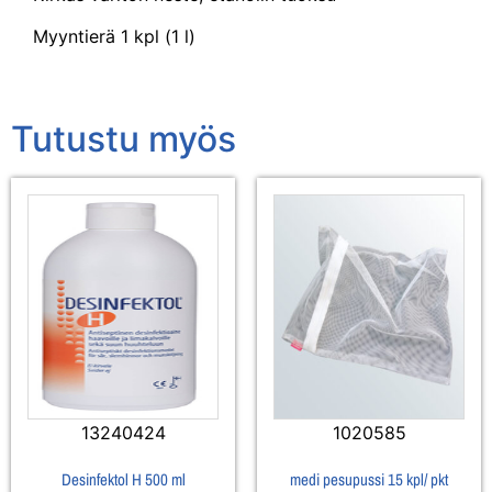
Myyntierä 1 kpl (1 l)
Tutustu myös
13240424
1020585
Desinfektol H 500 ml
medi pesupussi 15 kpl/ pkt