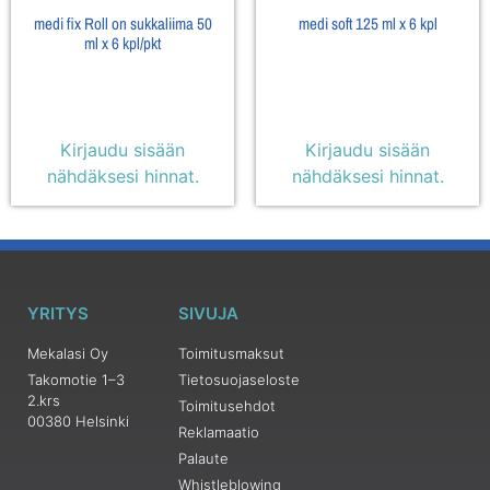
medi fix Roll on sukkaliima 50
medi soft 125 ml x 6 kpl
ml x 6 kpl/pkt
Kirjaudu sisään
Kirjaudu sisään
nähdäksesi hinnat.
nähdäksesi hinnat.
YRITYS
SIVUJA
Mekalasi Oy
Toimitusmaksut
Takomotie 1–3
Tietosuojaseloste
2.krs
Toimitusehdot
00380 Helsinki
Reklamaatio
Palaute
Whistleblowing