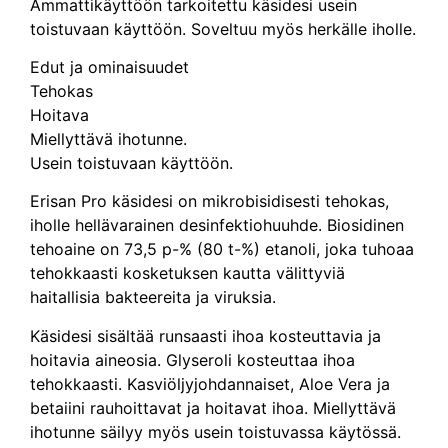
Ammattikäyttöön tarkoitettu käsidesi usein
toistuvaan käyttöön. Soveltuu myös herkälle iholle.
Edut ja ominaisuudet
Tehokas
Hoitava
Miellyttävä ihotunne.
Usein toistuvaan käyttöön.
Erisan Pro käsidesi on mikrobisidisesti tehokas,
iholle hellävarainen desinfektiohuuhde. Biosidinen
tehoaine on 73,5 p-% (80 t-%) etanoli, joka tuhoaa
tehokkaasti kosketuksen kautta välittyviä
haitallisia bakteereita ja viruksia.
Käsidesi sisältää runsaasti ihoa kosteuttavia ja
hoitavia aineosia. Glyseroli kosteuttaa ihoa
tehokkaasti. Kasviöljyjohdannaiset, Aloe Vera ja
betaiini rauhoittavat ja hoitavat ihoa. Miellyttävä
ihotunne säilyy myös usein toistuvassa käytössä.