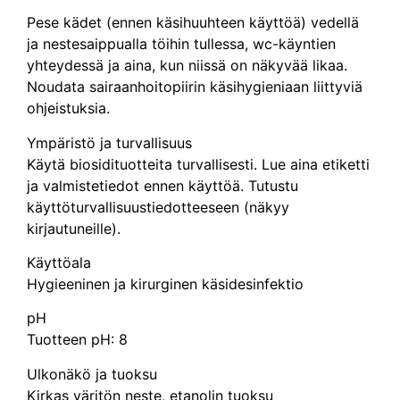
Pese kädet (ennen käsihuuhteen käyttöä) vedellä
ja nestesaippualla töihin tullessa, wc-käyntien
yhteydessä ja aina, kun niissä on näkyvää likaa.
Noudata sairaanhoitopiirin käsihygieniaan liittyviä
ohjeistuksia.
Ympäristö ja turvallisuus
Käytä biosidituotteita turvallisesti. Lue aina etiketti
ja valmistetiedot ennen käyttöä. Tutustu
käyttöturvallisuustiedotteeseen (näkyy
kirjautuneille).
Käyttöala
Hygieeninen ja kirurginen käsidesinfektio
pH
Tuotteen pH: 8
Ulkonäkö ja tuoksu
Kirkas väritön neste, etanolin tuoksu