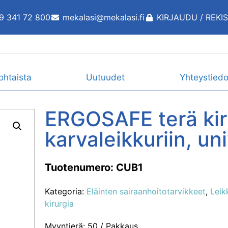
9 341 72 800
mekalasi@mekalasi.fi
KIRJAUDU / REKI
ohtaista
Uutuudet
Yhteystiedo
ERGOSAFE terä kir
karvaleikkuriin, uni
Tuotenumero: CUB1
Kategoria:
Eläinten sairaanhoitotarvikkeet
,
Leik
kirurgia
Myyntierä: 50 / Pakkaus