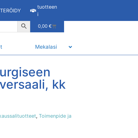
tuotteen
STERÖIDY
i
0,00
€
t
Mekalasi
urgiseen
versaali, kk
kaussalituotteet
,
Toimenpide ja