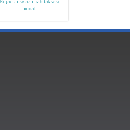
Kirjaudu sisään nähdäksesi
hinnat.