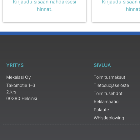
Kirjaudu sisään nähdäksesi
Kirjaudu sisään
hinnat.
hinnat
YRITYS
SIVUJA
Mekalasi Oy
Toimitusmaksut
Takomotie 1–3
Tietosuojaseloste
2.krs
Toimitusehdot
00380 Helsinki
Reklamaatio
Palaute
Whistleblowing