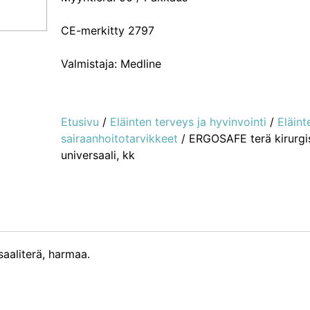
CE-merkitty 2797
Valmistaja: Medline
Etusivu
/
Eläinten terveys ja hyvinvointi
/
Eläint
sairaanhoitotarvikkeet
/ ERGOSAFE terä kirurgis
universaali, kk
saaliterä, harmaa.