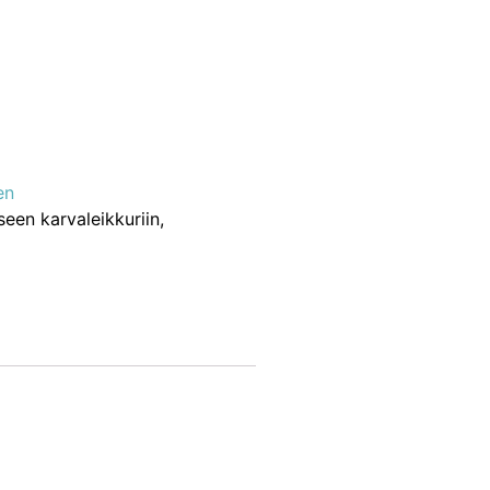
en
een karvaleikkuriin,