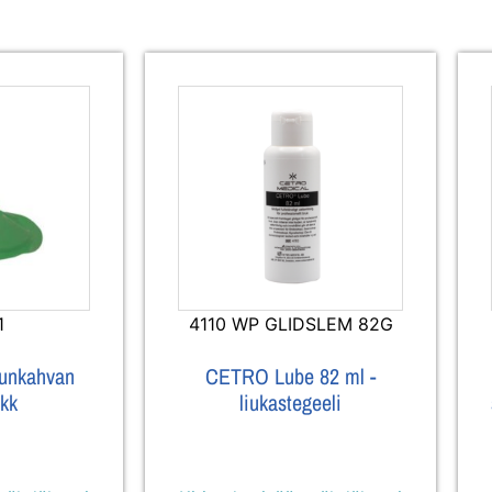
1
4110 WP GLIDSLEM 82G
punkahvan
CETRO Lube 82 ml -
 kk
liukastegeeli