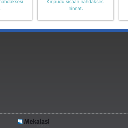
 nähdäksesi
Kirjaudu sisään nähdäksesi
.
hinnat.