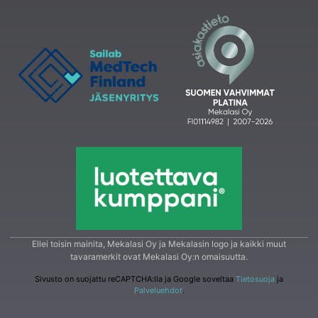
Ellei toisin mainita, Mekalasi Oy ja Mekalasin logo ja kaikki muut
tavaramerkit ovat Mekalasi Oy:n omaisuutta.
Sivusto on suojattu reCAPTCHA:lla ja Google soveltaa
Tietosuoja
ja
Palveluehdot
.