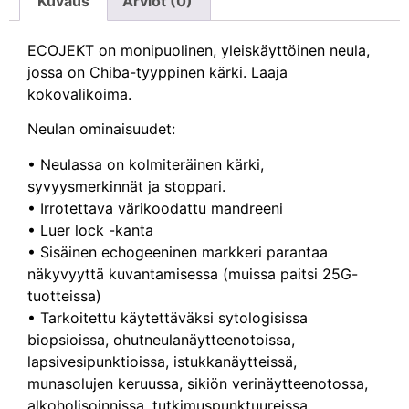
Kuvaus
Arviot (0)
ECOJEKT on monipuolinen, yleiskäyttöinen neula,
jossa on Chiba-tyyppinen kärki. Laaja
kokovalikoima.
Neulan ominaisuudet:
• Neulassa on kolmiteräinen kärki,
syvyysmerkinnät ja stoppari.
• Irrotettava värikoodattu mandreeni
• Luer lock -kanta
• Sisäinen echogeeninen markkeri parantaa
näkyvyyttä kuvantamisessa (muissa paitsi 25G-
tuotteissa)
• Tarkoitettu käytettäväksi sytologisissa
biopsioissa, ohutneulanäytteenotoissa,
lapsivesipunktioissa, istukkanäytteissä,
munasolujen keruussa, sikiön verinäytteenotossa,
alkoholisoinnissa, tutkimuspunktuureissa,