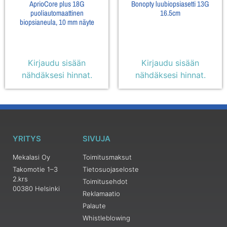
AprioCore plus 18G
Bonopty luubiopsiasetti 13G
puoliautomaattinen
16.5cm
biopsianeula, 10 mm näyte
Kirjaudu sisään
Kirjaudu sisään
nähdäksesi hinnat.
nähdäksesi hinnat.
YRITYS
SIVUJA
Mekalasi Oy
Toimitusmaksut
Takomotie 1–3
Tietosuojaseloste
2.krs
Toimitusehdot
00380 Helsinki
Reklamaatio
Palaute
Whistleblowing