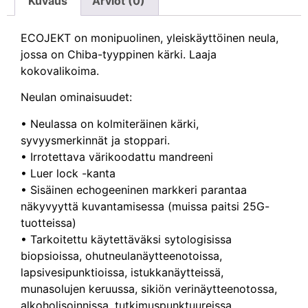
Kuvaus
Arviot (0)
ECOJEKT on monipuolinen, yleiskäyttöinen neula,
jossa on Chiba-tyyppinen kärki. Laaja
kokovalikoima.
Neulan ominaisuudet:
• Neulassa on kolmiteräinen kärki,
syvyysmerkinnät ja stoppari.
• Irrotettava värikoodattu mandreeni
• Luer lock -kanta
• Sisäinen echogeeninen markkeri parantaa
näkyvyyttä kuvantamisessa (muissa paitsi 25G-
tuotteissa)
• Tarkoitettu käytettäväksi sytologisissa
biopsioissa, ohutneulanäytteenotoissa,
lapsivesipunktioissa, istukkanäytteissä,
munasolujen keruussa, sikiön verinäytteenotossa,
alkoholisoinnissa, tutkimuspunktuureissa,