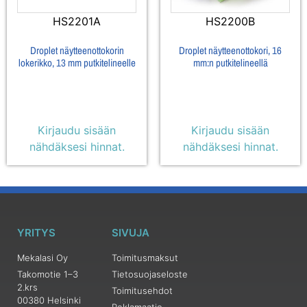
HS2201A
HS2200B
Droplet näytteenottokorin
Droplet näytteenottokori, 16
lokerikko, 13 mm putkitelineelle
mm:n putkitelineellä
Kirjaudu sisään
Kirjaudu sisään
nähdäksesi hinnat.
nähdäksesi hinnat.
YRITYS
SIVUJA
Mekalasi Oy
Toimitusmaksut
Takomotie 1–3
Tietosuojaseloste
2.krs
Toimitusehdot
00380 Helsinki
Reklamaatio