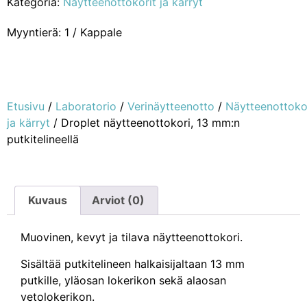
Kategoria:
Näytteenottokorit ja kärryt
Myyntierä: 1 / Kappale
Etusivu
/
Laboratorio
/
Verinäytteenotto
/
Näytteenottoko
ja kärryt
/ Droplet näytteenottokori, 13 mm:n
putkitelineellä
Kuvaus
Arviot (0)
Muovinen, kevyt ja tilava näytteenottokori.
Sisältää putkitelineen halkaisijaltaan 13 mm
putkille, yläosan lokerikon sekä alaosan
vetolokerikon.