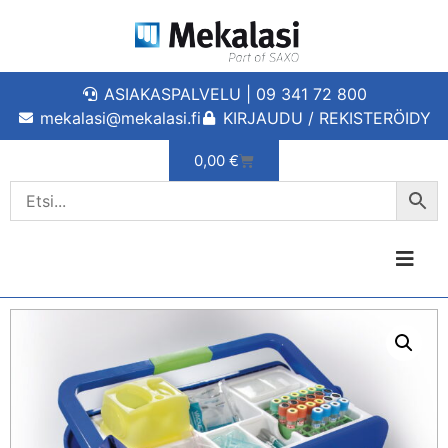
ASIAKASPALVELU | 09 341 72 800
mekalasi@mekalasi.fi
KIRJAUDU / REKISTERÖIDY
0,00
€